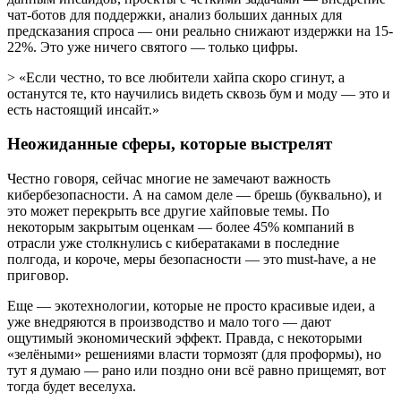
чат-ботов для поддержки, анализ больших данных для
предсказания спроса — они реально снижают издержки на 15-
22%. Это уже ничего святого — только цифры.
> «Если честно, то все любители хайпа скоро сгинут, а
останутся те, кто научились видеть сквозь бум и моду — это и
есть настоящий инсайт.»
Неожиданные сферы, которые выстрелят
Честно говоря, сейчас многие не замечают важность
кибербезопасности. А на самом деле — брешь (буквально), и
это может перекрыть все другие хайповые темы. По
некоторым закрытым оценкам — более 45% компаний в
отрасли уже столкнулись с кибератаками в последние
полгода, и короче, меры безопасности — это must-have, а не
приговор.
Еще — экотехнологии, которые не просто красивые идеи, а
уже внедряются в производство и мало того — дают
ощутимый экономический эффект. Правда, с некоторыми
«зелёными» решениями власти тормозят (для проформы), но
тут я думаю — рано или поздно они всё равно прищемят, вот
тогда будет веселуха.