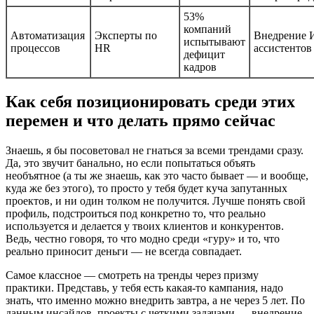
53%
компаний
Автоматизация
Эксперты по
Внедрение 
испытывают
процессов
HR
ассистентов
дефицит
кадров
Как себя позиционировать среди этих
перемен и что делать прямо сейчас
Знаешь, я бы посоветовал не гнаться за всеми трендами сразу.
Да, это звучит банально, но если попытаться объять
необъятное (а ты же знаешь, как это часто бывает — и вообще,
куда же без этого), то просто у тебя будет куча запутанных
проектов, и ни один толком не получится. Лучше понять свой
профиль, подстроиться под конкретно то, что реально
используется и делается у твоих клиентов и конкурентов.
Ведь, честно говоря, то что модно среди «гуру» и то, что
реально приносит деньги — не всегда совпадает.
Самое классное — смотреть на тренды через призму
практики. Представь, у тебя есть какая-то кампания, надо
знать, что именно можно внедрить завтра, а не через 5 лет. По
данным инсайдов, проекты с четкими задачами — внедрение