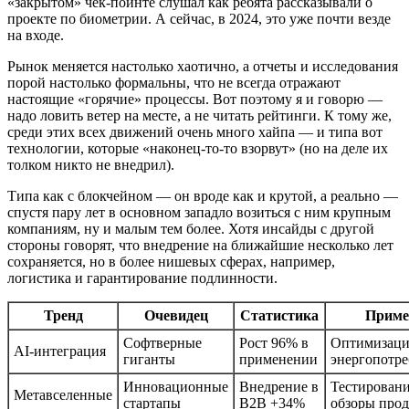
«закрытом» чек-поинте слушал как ребята рассказывали о
проекте по биометрии. А сейчас, в 2024, это уже почти везде
на входе.
Рынок меняется настолько хаотично, а отчеты и исследования
порой настолько формальны, что не всегда отражают
настоящие «горячие» процессы. Вот поэтому я и говорю —
надо ловить ветер на месте, а не читать рейтинги. К тому же,
среди этих всех движений очень много хайпа — и типа вот
технологии, которые «наконец-то-то взорвут» (но на деле их
толком никто не внедрил).
Типа как с блокчейном — он вроде как и крутой, а реально —
спустя пару лет в основном западло возиться с ним крупным
компаниям, ну и малым тем более. Хотя инсайды с другой
стороны говорят, что внедрение на ближайшие несколько лет
сохраняется, но в более нишевых сферах, например,
логистика и гарантирование подлинности.
Тренд
Очевидец
Статистика
Приме
Софтверные
Рост 96% в
Оптимизаци
AI-интеграция
гиганты
применении
энергопотр
Инновационные
Внедрение в
Тестировани
Метавселенные
стартапы
B2B +34%
обзоры прод