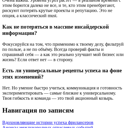
Очень важна. Уровень угроз растёт — в реальном времени с
этим борются далеко не все, и те, кто этим пренебрегают,
рискуют потерять крутые проекты и репутацию. Это не
опция, а классический must.
Как не потеряться в массиве инсайдерской
информации?
Фокусируйся на том, что применимо к твоему делу, фильтруй
по пользе, а не по объёму. Всегда проверяй факты и
спрашивай себя — а как это реально улучшит мой бизнес или
жизнь? Если ответ нет — в сторону.
Есть ли универсальные рецепты успеха на фоне
этих изменений?
Нет. Но умение быстро учиться, коммуникация и готовность
экспериментировать — самые близкие к универсальному.
Твоя гибкость и команда — это твой акционный козырь.
Навигация по записям
Вдохновляющие истории успеха фрилансеров
Анонсы международных отраслевых событий