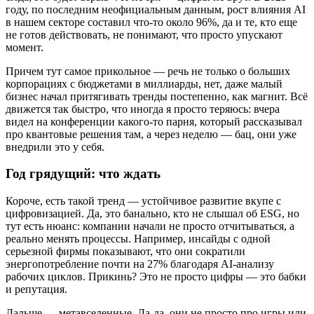
году, по последним неофициальным данным, рост влияния AI
в нашем секторе составил что-то около 96%, да и те, кто еще
не готов действовать, не понимают, что просто упускают
момент.
Причем тут самое прикольное — речь не только о больших
корпорациях с бюджетами в миллиарды, нет, даже малый
бизнес начал притягивать тренды постепенно, как магнит. Всё
движется так быстро, что иногда я просто теряюсь: вчера
видел на конференции какого-то парня, который рассказывал
про квантовые решения там, а через неделю — бац, они уже
внедрили это у себя.
Год грядущий: что ждать
Короче, есть такой тренд — устойчивое развитие вкупе с
цифровизацией. Да, это банально, кто не слышал об ESG, но
тут есть нюанс: компании начали не просто отчитываться, а
реально менять процессы. Например, инсайды с одной
серьезной фирмы показывают, что они сократили
энергопотребление почти на 27% благодаря AI-анализу
рабочих циклов. Прикинь? Это не просто цифры — это бабки
и репутация.
Дальше — метавселенные. Да-да, они не просто про игры или