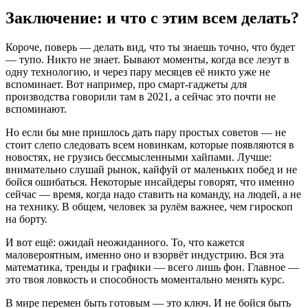
Заключение: и что с этим всем делать?
Короче, поверь — делать вид, что ты знаешь точно, что будет
— тупо. Никто не знает. Бывают моменты, когда все лезут в
одну технологию, и через пару месяцев её никто уже не
вспоминает. Вот например, про смарт-гаджеты для
производства говорили там в 2021, а сейчас это почти не
вспоминают.
Но если бы мне пришлось дать пару простых советов — не
стоит слепо следовать всем новинкам, которые появляются в
новостях, не грузись бессмысленными хайпами. Лучше:
внимательно слушай рынок, кайфуй от маленьких побед и не
бойся ошибаться. Некоторые инсайдеры говорят, что именно
сейчас — время, когда надо ставить на команду, на людей, а не
на технику. В общем, человек за рулём важнее, чем гироскоп
на борту.
И вот ещё: ожидай неожиданного. То, что кажется
маловероятным, именно оно и взорвёт индустрию. Вся эта
математика, тренды и графики — всего лишь фон. Главное —
это твоя ловкость и способность моментально менять курс.
В мире перемен быть готовым — это ключ. И не бойся быть