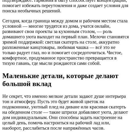
подтверждают: гармония в быту способствует концентрации,
помогает избежать переутомления и даже создает условия для
поиска необычных решений.
Сегодня, когда граница между домом и рабочим местом стала
условной — многие трудятся из дома, учатся онлайн,
развивают свои проекты за кухонным столом, — роль
домашнего уюта выходит на первый план. Мелочи становятся
зримой поддержкой: светлая скатерть на столе, аккуратно
разложенные канцтовары, любимая чашка — всё это не
только радует глаз, но и помогает сосредоточиться. Чистое,
комфортное, продуманное пространство превращается в
тихую гавань, где мысли рождаются сами собой.
Маленькие детали, которые делают
большой вклад
Не секрет, что именно мелкие детали задают душе интерьера
тон и атмосферу. Пусть это будет живой цветок на
подоконнике, уютный плед на диване или красивая скатерть
на обеденном столе — такие штрихи добавляют уюта, делают
дом индивидуальным. Они способны задать настроение на
целый день, помочь настроиться на рабочий лад или,
наоборот, расслабиться после напряжённых часов.