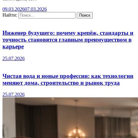
09.03.2026
07.03.2026
Найти:
Инженер будущего: почему крепёж, стандарты и
точность становятся главным преимуществом в
карьере
25.07.2026
Чистая вода и новые профессии: как технологии
меняют дома, строительство и рынок труда
25.07.2026