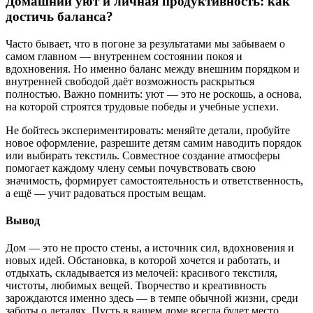
Домашний уют и личная продуктивность: как
достичь баланса?
Часто бывает, что в погоне за результатами мы забываем о
самом главном — внутреннем состоянии покоя и
вдохновения. Но именно баланс между внешним порядком и
внутренней свободой даёт возможность раскрыться
полностью. Важно помнить: уют — это не роскошь, а основа,
на которой строятся трудовые победы и учебные успехи.
Не бойтесь экспериментировать: меняйте детали, пробуйте
новое оформление, разрешите детям самим наводить порядок
или выбирать текстиль. Совместное создание атмосферы
помогает каждому члену семьи почувствовать свою
значимость, формирует самостоятельность и ответственность,
а ещё — учит радоваться простым вещам.
Вывод
Дом — это не просто стены, а источник сил, вдохновения и
новых идей. Обстановка, в которой хочется и работать, и
отдыхать, складывается из мелочей: красивого текстиля,
чистоты, любимых вещей. Творчество и креативность
зарождаются именно здесь — в темпе обычной жизни, среди
заботы о деталях. Пусть в вашем доме всегда будет место