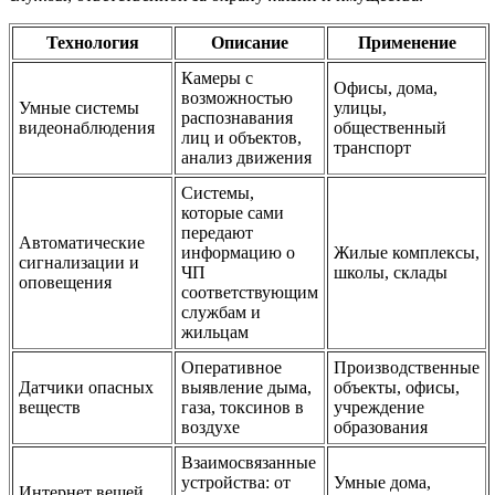
Технология
Описание
Применение
Камеры с
Офисы, дома,
возможностью
Умные системы
улицы,
распознавания
видеонаблюдения
общественный
лиц и объектов,
транспорт
анализ движения
Системы,
которые сами
передают
Автоматические
информацию о
Жилые комплексы,
сигнализации и
ЧП
школы, склады
оповещения
соответствующим
службам и
жильцам
Оперативное
Производственные
Датчики опасных
выявление дыма,
объекты, офисы,
веществ
газа, токсинов в
учреждение
воздухе
образования
Взаимосвязанные
устройства: от
Умные дома,
Интернет вещей