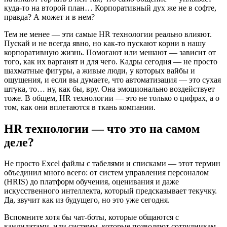
куда-то на второй план… Корпоративный дух же не в софте,
правда? А может и в нем?
Тем не менее — эти самые HR технологии реально влияют.
Пускай и не всегда явно, но как-то пускают корни в нашу
корпоративную жизнь. Помогают или мешают — зависит от
того, как их варганят и для чего. Кадры сегодня — не просто
шахматные фигуры, а живые люди, у которых вайбы и
ощущения, и если вы думаете, что автоматизация — это сухая
штука, то… ну, как бы, вру. Она эмоционально воздействует
тоже. В общем, HR технологии — это не только о цифрах, а о
том, как они вплетаются в ткань компании.
HR технологии — что это на самом
деле?
Не просто Excel файлы с табелями и списками — этот термин
объединил много всего: от систем управления персоналом
(HRIS) до платформ обучения, оценивания и даже
искусственного интеллекта, который предсказывает текучку.
Да, звучит как из будущего, но это уже сегодня.
Вспомните хотя бы чат-боты, которые общаются с
кандидатами, или системы, которые позволяют сотрудникам