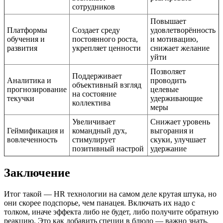
сотрудников
Повышает
Платформы
Создает среду
удовлетворённость
обучения и
постоянного роста,
и мотивацию,
развития
укрепляет ценности
снижает желание
уйти
Позволяет
Поддерживает
Аналитика и
проводить
объективный взгляд
прогнозирование
целевые
на состояние
текучки
удерживающие
коллектива
меры
Увеличивает
Снижает уровень
Геймификация и
командный дух,
выгорания и
вовлеченность
стимулирует
скуки, улучшает
позитивный настрой
удержание
Заключение
Итог такой — HR технологии на самом деле крутая штука, но
они скорее подспорье, чем панацея. Включать их надо с
толком, иначе эффекта либо не будет, либо получите обратную
реакцию. Это как добавить специи в блюдо — важно знать,