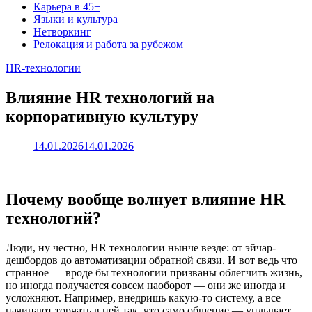
Карьера в 45+
Языки и культура
Нетворкинг
Релокация и работа за рубежом
HR‑технологии
Влияние HR технологий на
корпоративную культуру
14.01.2026
14.01.2026
Почему вообще волнует влияние HR
технологий?
Люди, ну честно, HR технологии нынче везде: от эйчар-
дешбордов до автоматизации обратной связи. И вот ведь что
странное — вроде бы технологии призваны облегчить жизнь,
но иногда получается совсем наоборот — они же иногда и
усложняют. Например, внедришь какую-то систему, а все
начинают торчать в ней так, что само общение — уплывает