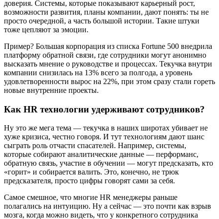
доверия. Системы, которые показывают карьерный рост,
возможности развития, планы компании, дают понять: ты не
просто очередной, а часть большой истории. Такие штуки
тоже цепляют за эмоции.
Пример? Большая корпорация из списка Fortune 500 внедрила
платформу обратной связи, где сотрудники могут анонимно
высказать мнение о руководстве и процессах. Текучка внутри
компании снизилась на 13% всего за полгода, а уровень
удовлетворенности вырос на 22%, при этом сразу стали гореть
новые внутренние проекты.
Как HR технологии удерживают сотрудников?
Ну это же мега тема — текучка в наших широтах убивает не
хуже кризиса, честно говоря. И тут технологиям дают шанс
сыграть роль отчасти спасателей. Например, системы,
которые собирают аналитические данные — перформанс,
обратную связь, участие в обучении — могут предсказать, кто
«горит» и собирается валить. Это, конечно, не трюк
предсказателя, просто цифры говорят сами за себя.
Самое смешное, что многие HR менеджеры раньше
полагались на интуицию. Ну а сейчас — это почти как взрыв
мозга, когда можно видеть, что у конкретного сотрудника