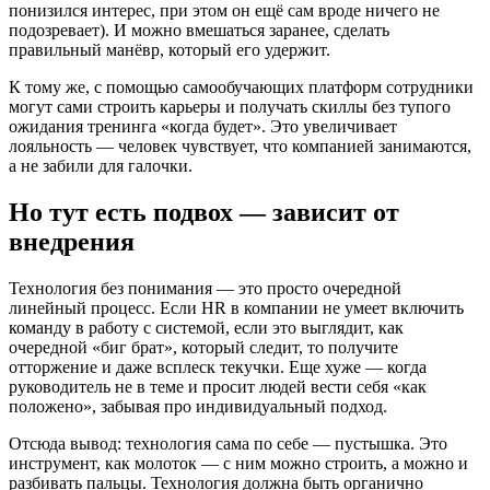
понизился интерес, при этом он ещё сам вроде ничего не
подозревает). И можно вмешаться заранее, сделать
правильный манёвр, который его удержит.
К тому же, с помощью самообучающих платформ сотрудники
могут сами строить карьеры и получать скиллы без тупого
ожидания тренинга «когда будет». Это увеличивает
лояльность — человек чувствует, что компанией занимаются,
а не забили для галочки.
Но тут есть подвох — зависит от
внедрения
Технология без понимания — это просто очередной
линейный процесс. Если HR в компании не умеет включить
команду в работу с системой, если это выглядит, как
очередной «биг брат», который следит, то получите
отторжение и даже всплеск текучки. Еще хуже — когда
руководитель не в теме и просит людей вести себя «как
положено», забывая про индивидуальный подход.
Отсюда вывод: технология сама по себе — пустышка. Это
инструмент, как молоток — с ним можно строить, а можно и
разбивать пальцы. Технология должна быть органично