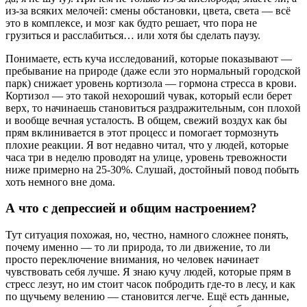
из-за всяких мелочей: смены обстановки, цвета, света — всё
это в комплексе, и мозг как будто решает, что пора не
грузиться и расслабиться… или хотя бы сделать паузу.
Понимаете, есть куча исследований, которые показывают —
пребывание на природе (даже если это нормальный городской
парк) снижает уровень кортизола — гормона стресса в крови.
Кортизол — это такой нехороший чувак, который если берет
верх, то начинаешь становиться раздражительным, сон плохой
и вообще вечная усталость. В общем, свежий воздух как бы
прям вклинивается в этот процесс и помогает тормознуть
плохие реакции. Я вот недавно читал, что у людей, которые
часа три в неделю проводят на улице, уровень тревожности
ниже примерно на 25-30%. Слушай, достойный повод побыть
хоть немного вне дома.
А что с депрессией и общим настроением?
Тут ситуация похожая, но, честно, намного сложнее понять,
почему именно — то ли природа, то ли движение, то ли
просто переключение внимания, но человек начинает
чувствовать себя лучше. Я знаю кучу людей, которые прям в
стресс лезут, но им стоит часок побродить где-то в лесу, и как
по щучьему велению — становится легче. Ещё есть данные,