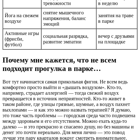
тревожности
в неделю
снятие мышечного
Йога на свежем
занятия на траве
напряжения, баланс
воздухе
в парке
эмоций
Активные игры
социальная разрядка,
вечер с друзьями
(фрисби,
развитие эмпатии
на площадке
футбол)
Почему мне кажется, что не всем
подходит прогулка в парке…
Вот тут начинается самая прикольная фигня. Не всем ведь
комфортно просто выйти и «дышать воздухом». Кто-то,
например, страдает аллергией — тогда свежий воздух
превращается в источник неприятностей. Кто-то живет в
таком районе, где улицы грязные, шумные, а воздух пахнет
выхлопами — и как это можно назвать терапией? Я думаю,
это тоже часть проблемы — городская среда часто подвешена
между здоровьем и его отсутствием. Можно ехать куда-то
далеко — и это прекрасно и спасаено душу, но без машины и
денег это почти нереально. Для меня лично — это повод
лучше эти пару кварталов вокруг смотреть внимательнее.