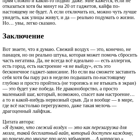
прям сложно и какой-то подвиг даже. Мне кажется, если не
отказаться хотя бы минут на 20 от гаджетов, кайфа по-
настоящему не будет. А если отключить их, можно чуть лучше
увидеть, как улицы живут, и да — реально подумать о жизни.
Но… увы, легко сказано.
Заключение
Вот знаете, что я думаю. Свежий воздух — это, конечно, не
панацея, но он реально штука, которая может помочь сбросить
часть негатива. Да, не всегда всё идеально — есть аллергия,
есть город, есть настроение «я не выйду», есть это
бесконечное гаджет-зависание. Но если вы сможете заставить
себя хотя бы пару раз в неделю подышать по-настоящему
глубоко и просто пройтись (не торопясь и не втыкать в экран)
— это будет уже победа. Не драконоборство, а просто
маленький шаг, который, возможно, спасет вам настроение…
а то и какой-нибудь нервозный срыв. Да и вообще — в мире,
где всё настолько перегружено, даже такая мелочь —
драгоценный лайфхак.
Цитата автора:
«Я думаю, что свежий воздух — это как перезагрузка для
мозга, такой бесплатный вайп, который доступен каждому,
но почему-то многие про него забывают… А напрасно.»