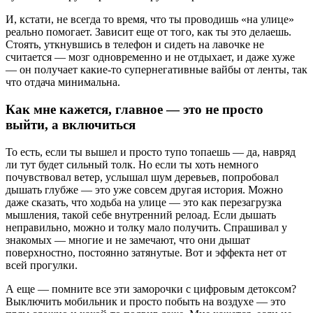
И, кстати, не всегда то время, что ты проводишь «на улице»
реально помогает. Зависит еще от того, как ты это делаешь.
Стоять, уткнувшись в телефон и сидеть на лавочке не
считается — мозг одновременно и не отдыхает, и даже хуже
— он получает какие-то супернегативные вайбы от ленты, так
что отдача минимальна.
Как мне кажется, главное — это не просто
выйти, а включиться
То есть, если ты вышел и просто тупо топаешь — да, навряд
ли тут будет сильный толк. Но если ты хоть немного
почувствовал ветер, услышал шум деревьев, попробовал
дышать глубже — это уже совсем другая история. Можно
даже сказать, что ходьба на улице — это как перезагрузка
мышления, такой себе внутренний релоад. Если дышать
неправильно, можно и толку мало получить. Спрашивал у
знакомых — многие и не замечают, что они дышат
поверхностно, постоянно затянутые. Вот и эффекта нет от
всей прогулки.
А еще — помните все эти заморочки с цифровым детоксом?
Выключить мобильник и просто побыть на воздухе — это