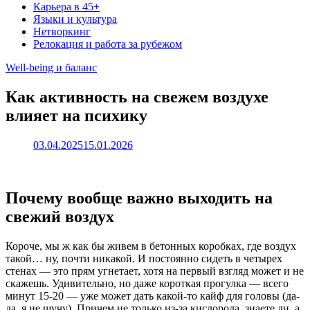
Карьера в 45+
Языки и культура
Нетворкинг
Релокация и работа за рубежом
Well-being и баланс
Как активность на свежем воздухе
влияет на психику
03.04.2025
15.01.2026
Почему вообще важно выходить на
свежий воздух
Короче, мы ж как бы живем в бетонных коробках, где воздух
такой… ну, почти никакой. И постоянно сидеть в четырех
стенах — это прям угнетает, хотя на первый взгляд может и не
скажешь. Удивительно, но даже короткая прогулка — всего
минут 15-20 — уже может дать какой-то кайф для головы (да-
да, я не шучу). Причем не только из-за кислорода, знаете ли, а