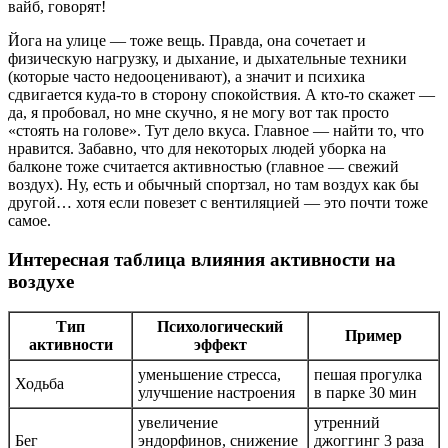
вайб, говорят!
Йога на улице — тоже вещь. Правда, она сочетает и
физическую нагрузку, и дыхание, и дыхательные техники
(которые часто недооценивают), а значит и психика
сдвигается куда-то в сторону спокойствия. А кто-то скажет —
да, я пробовал, но мне скучно, я не могу вот так просто
«стоять на голове». Тут дело вкуса. Главное — найти то, что
нравится. Забавно, что для некоторых людей уборка на
балконе тоже считается активностью (главное — свежий
воздух). Ну, есть и обычный спортзал, но там воздух как бы
другой… хотя если повезет с вентиляцией — это почти тоже
самое.
Интересная таблица влияния активности на
воздухе
Тип
Психологический
Пример
активности
эффект
уменьшение стресса,
пешая прогулка
Ходьба
улучшение настроения
в парке 30 мин
увеличение
утренний
Бег
эндорфинов, снижение
джоггинг 3 раза