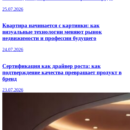
25.07.2026
Квартира начинается с картинки: как
визуальные технологии меняют рынок
недвижимости и профессии будущего
24.07.2026
Сертификация как драйвер роста: как
подтверждение качества превращает продукт в
бренд
23.07.2026