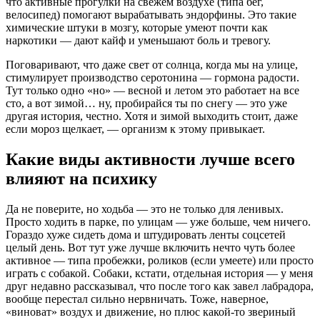
что активные прогулки на свежем воздухе (типа бег,
велосипед) помогают вырабатывать эндорфины. Это такие
химические штуки в мозгу, которые умеют почти как
наркотики — дают кайф и уменьшают боль и тревогу.
Поговаривают, что даже свет от солнца, когда мы на улице,
стимулирует производство серотонина — гормона радости.
Тут только одно «но» — весной и летом это работает на все
сто, а вот зимой… ну, пробирайся ты по снегу — это уже
другая история, честно. Хотя и зимой выходить стоит, даже
если мороз щелкает, — организм к этому привыкает.
Какие виды активности лучше всего
влияют на психику
Да не поверите, но ходьба — это не только для ленивых.
Просто ходить в парке, по улицам — уже больше, чем ничего.
Гораздо хуже сидеть дома и штудировать ленты соцсетей
целый день. Вот тут уже лучше включить нечто чуть более
активное — типа пробежки, роликов (если умеете) или просто
играть с собакой. Собаки, кстати, отдельная история — у меня
друг недавно рассказывал, что после того как завел лабрадора,
вообще перестал сильно нервничать. Тоже, наверное,
«виноват» воздух и движение, но плюс какой-то звериный