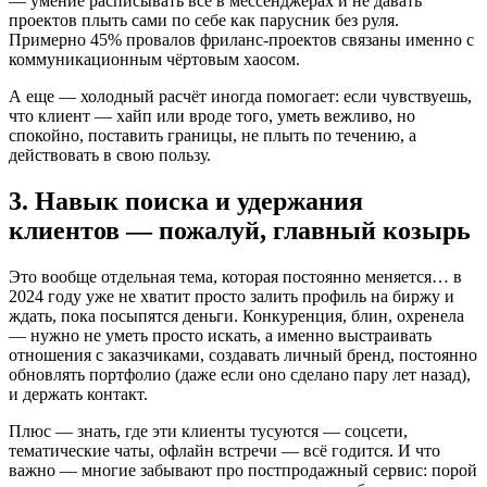
— умение расписывать все в мессенджерах и не давать
проектов плыть сами по себе как парусник без руля.
Примерно 45% провалов фриланс-проектов связаны именно с
коммуникационным чёртовым хаосом.
А еще — холодный расчёт иногда помогает: если чувствуешь,
что клиент — хайп или вроде того, уметь вежливо, но
спокойно, поставить границы, не плыть по течению, а
действовать в свою пользу.
3. Навык поиска и удержания
клиентов — пожалуй, главный козырь
Это вообще отдельная тема, которая постоянно меняется… в
2024 году уже не хватит просто залить профиль на биржу и
ждать, пока посыпятся деньги. Конкуренция, блин, охренела
— нужно не уметь просто искать, а именно выстраивать
отношения с заказчиками, создавать личный бренд, постоянно
обновлять портфолио (даже если оно сделано пару лет назад),
и держать контакт.
Плюс — знать, где эти клиенты тусуются — соцсети,
тематические чаты, офлайн встречи — всё годится. И что
важно — многие забывают про постпродажный сервис: порой