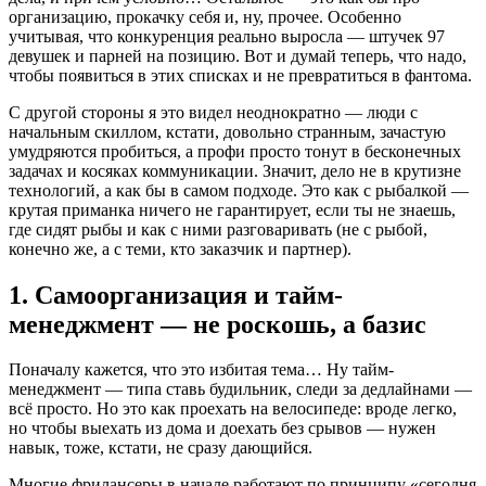
организацию, прокачку себя и, ну, прочее. Особенно
учитывая, что конкуренция реально выросла — штучек 97
девушек и парней на позицию. Вот и думай теперь, что надо,
чтобы появиться в этих списках и не превратиться в фантома.
С другой стороны я это видел неоднократно — люди с
начальным скиллом, кстати, довольно странным, зачастую
умудряются пробиться, а профи просто тонут в бесконечных
задачах и косяках коммуникации. Значит, дело не в крутизне
технологий, а как бы в самом подходе. Это как с рыбалкой —
крутая приманка ничего не гарантирует, если ты не знаешь,
где сидят рыбы и как с ними разговаривать (не с рыбой,
конечно же, а с теми, кто заказчик и партнер).
1. Самоорганизация и тайм-
менеджмент — не роскошь, а базис
Поначалу кажется, что это избитая тема… Ну тайм-
менеджмент — типа ставь будильник, следи за дедлайнами —
всё просто. Но это как проехать на велосипеде: вроде легко,
но чтобы выехать из дома и доехать без срывов — нужен
навык, тоже, кстати, не сразу дающийся.
Многие фрилансеры в начале работают по принципу «сегодня