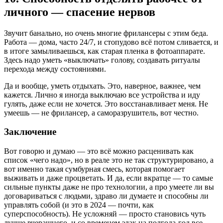
личного — спасение нервов
Звучит банально, но очень многие фрилансеры с этим беда.
Работа — дома, часто 24/7, и стопудово всё потом сливается, и
в итоге замыливаешься, как старая пленка в фотоаппарате.
Здесь надо уметь «выключать» голову, создавать ритуалы
перехода между состояниями.
Да и вообще, уметь отдыхать. Это, наверное, важнее, чем
кажется. Лично я иногда выключаю все устройства и иду
гулять, даже если не хочется. Это восстанавливает меня. Не
умеешь — не фрилансер, а саморазрушитель, вот честно.
Заключение
Вот говорю и думаю — это всё можно расценивать как
список «чего надо», но в реале это не так структурировано, а
вот именно такая сумбурная смесь, которая помогает
выживать и даже процветать. И да, если вкратце — то самые
сильные пункты даже не про технологии, а про умеете ли вы
договариваться с людьми, здраво ли думаете и способны ли
управлять собой (и это в 2024 — почти, как
суперспособность). Не усложняй — просто становись чуть
лучше вчерашнего, и со временем эдак на полгода-год все