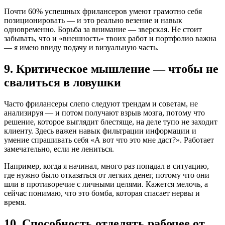
Почти 60% успешных фрилансеров умеют грамотно себя
позиционировать — и это реально везение и навык
одновременно. Борьба за внимание — зверская. Не стоит
забывать, что и «внешность» твоих работ и портфолио важна
— я имею ввиду подачу и визуальную часть.
9. Критическое мышление — чтобы не
свалиться в ловушки
Часто фрилансеры слепо следуют трендам и советам, не
анализируя — и потом получают взрыв мозга, потому что
решение, которое выглядит блестяще, на деле тупо не заходит
клиенту. Здесь важен навык фильтрации информации и
умение спрашивать себя «А вот что это мне даст?». Работает
замечательно, если не лениться.
Например, когда я начинал, много раз попадал в ситуацию,
где нужно было отказаться от легких денег, потому что они
шли в противоречие с личными целями. Кажется мелочь, а
сейчас понимаю, что это бомба, которая спасает нервы и
время.
10. Способность отделять рабочее от