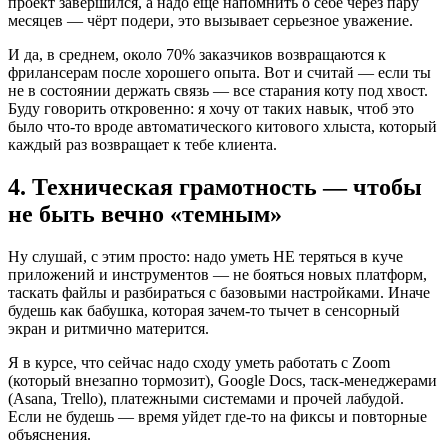
проект завершился, а надо еще напомнить о себе через пару
месяцев — чёрт подери, это вызывает серьезное уважение.
И да, в среднем, около 70% заказчиков возвращаются к
фрилансерам после хорошего опыта. Вот и считай — если ты
не в состоянии держать связь — все старания коту под хвост.
Буду говорить откровенно: я хочу от таких навык, чтоб это
было что-то вроде автоматического китового хлыста, который
каждый раз возвращает к тебе клиента.
4. Техническая грамотность — чтобы
не быть вечно «темным»
Ну слушай, с этим просто: надо уметь НЕ теряться в куче
приложений и инструментов — не бояться новых платформ,
таскать файлы и разбираться с базовыми настройками. Иначе
будешь как бабушка, которая зачем-то тычет в сенсорный
экран и ритмично матерится.
Я в курсе, что сейчас надо сходу уметь работать с Zoom
(который внезапно тормозит), Google Docs, таск-менеджерами
(Asana, Trello), платежными системами и прочей лабудой.
Если не будешь — время уйдет где-то на фиксы и повторные
объяснения.