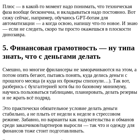
Плюс — в какой-то момент надо понимать, что техническая
фаза вообще бесконечна, и вкладываться надо постоянно. Вот
сижу сейчас, например, обучаюсь GPT-ботам для
автоматизации — а когда освою, напишу что-то новое. И знаю
— если не следить, скоро ты просто окажешься в плоскости
динозавра.
5. Финансовая грамотность — ну типа
знать, что с деньгами делать
Смешно, но многие фрилансеры не заморачиваются на этом, а
потом опять бегают, пытаясь понять, куда делись деньги с
прошлого месяца (и куда их брокеры спихнули…). Так вот,
разберись с бухгалтерией хотя бы по базовому минимуму,
научись пользоваться таблицами, планировать, делать резервы
и не жрать всё подряд.
Это практически обязательное условие делать деньги
стабильно, а не плыть от недели к неделе в стрессовом
режиме. Забавно, но варианты как надувательства и обманов
среди заказчиков/партнеров выросли — так что и одежду для
финансов тоже стоит подготавливать.