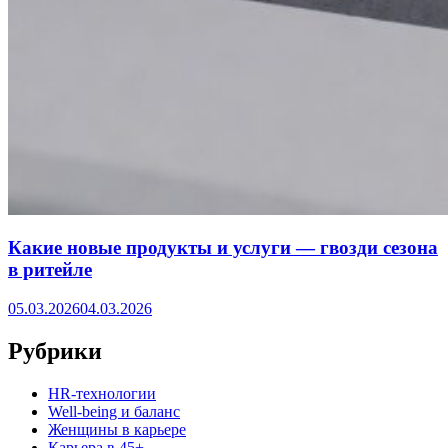
Какие новые продукты и услуги — гвозди сезона
в ритейле
05.03.2026
04.03.2026
Рубрики
HR‑технологии
Well-being и баланс
Женщины в карьере
Карьера в 45+