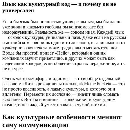
Язык как культурный код — и почему он не
универсален
Если бы язык был полностью универсальным, мы бы давно
уже жили в каком-то глобальном конгломерате без
недоразумений. Реальность же — совсем иная. Каждый язык
— осколок культуры, уникальный пазл. Даже если на русском
и английском говоришь одно и то же слово, в зависимости от
культурного контекста может радикально менять оттенки.
Вроде бы простой привет «Hello», который в одних
компаниях звучит приветливо, в других может быть как
леденящий холодок, если общение строгих иерархичное, а ты
не в курсе.
Очень часто метафоры и идиомы — это вообще отдельный
разговор: «Лить крокодиловы слезы», «kick the bucket» — это
не просто красивость, а лакмус культуры, в которую они
вплетены. Перевести их дословно — значит лишь сломать
всю идею. Вот ты и видишь — язык живет в культурном
океане, и не каждый умеет плавать в чужой стихии.
Как культурные особенности меняют
саму коммуникацию