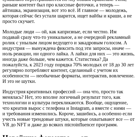
раньше контент был про классные фоточки, а теперь —
айтишка, экранизация, вот это всё. И главное — молодежь,
которая сейчас без устали шарится, ищет вайбы и краши, а не
просто скучает.
Молодые люди — ой, как капризные, если честно. Им
подавай сразу что-то уникальное, а не очередной рекламный
ролик с унылым лицом ведущего и закадровым голосом. А
индустрия — вынуждена фиксить под эти запросы, иначе —
ноль реакции, ни одного лайка. А лайки для них — это жизнь,
иногда даже больше, чем кажется. Статистика? Да
пожалуйста, к 2023 году порядка 70% молодых от 18 до 30 лет
регулярно потребляют контент, сделанный с учетом их
особенности — необычные форматы, интерактив, вовлечение.
И это не шутки.
Индустрия креативных профессий — она что, просто так
менялась? Нет, это вполне логичный результат того, как
технологии и культура перекликаются. Вообще, ощущение,
что креатив вырос с телефона и Instagram, а вместе с ними —
и требования изменились. Короче, зашибись, а особенно если
учесть новые трендовые штуки, которые охватывают все — от
VR до NFT и даже до всяких microinfluencer программ.