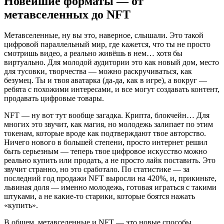
Новейшие форматы — от
метавселенных до NFT
Метавселенные, ну вы это, наверное, слышали. Это такой
цифровой параллельный мир, где кажется, что ты не просто
смотришь видео, а реально живёшь в нем… хотя бы
виртуально. Для молодой аудитории это как новый дом, место
для тусовки, творчества — можно раскручиваться, как
безумец. Ты и твоя аватарка (да-да, как в игре), а вокруг —
ребята с похожими интересами, и все могут создавать контент,
продавать цифровые товары.
NFT — ну вот тут вообще загадка. Крипта, блокчейн… Для
многих это звучит, как магия, но молодежь залипает по этим
токенам, которые вроде как подтверждают твое авторство.
Ничего нового в большей степени, просто интернет решил
быть серьезным — теперь твое цифровое искусство можно
реально купить или продать, а не просто лайк поставить. Это
звучит странно, но это сработало. По статистике — за
последний год продажи NFT выросли на 420%, и, прикиньте,
львиная доля — именно молодежь, готовая играться с такими
штуками, а не какие-то старики, которые боятся нажать
«купить».
В общем, метавселенные и NFT — это новые способы