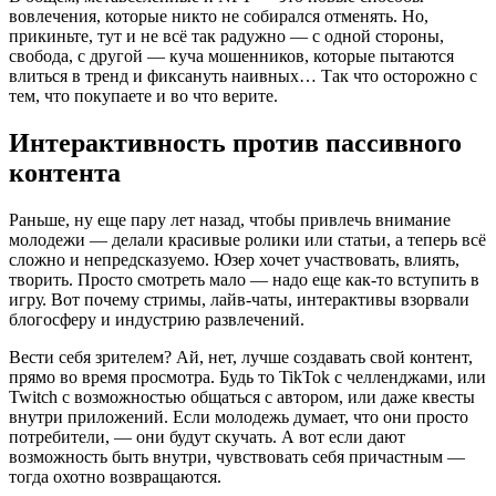
вовлечения, которые никто не собирался отменять. Но,
прикиньте, тут и не всё так радужно — с одной стороны,
свобода, с другой — куча мошенников, которые пытаются
влиться в тренд и фиксануть наивных… Так что осторожно с
тем, что покупаете и во что верите.
Интерактивность против пассивного
контента
Раньше, ну еще пару лет назад, чтобы привлечь внимание
молодежи — делали красивые ролики или статьи, а теперь всё
сложно и непредсказуемо. Юзер хочет участвовать, влиять,
творить. Просто смотреть мало — надо еще как-то вступить в
игру. Вот почему стримы, лайв-чаты, интерактивы взорвали
блогосферу и индустрию развлечений.
Вести себя зрителем? Ай, нет, лучше создавать свой контент,
прямо во время просмотра. Будь то TikTok с челленджами, или
Twitch с возможностью общаться с автором, или даже квесты
внутри приложений. Если молодежь думает, что они просто
потребители, — они будут скучать. А вот если дают
возможность быть внутри, чувствовать себя причастным —
тогда охотно возвращаются.