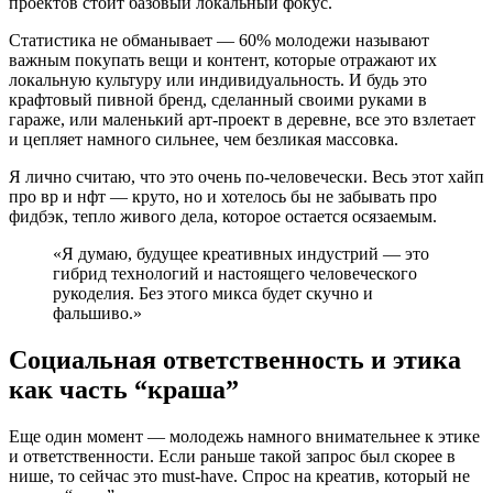
проектов стоит базовый локальный фокус.
Статистика не обманывает — 60% молодежи называют
важным покупать вещи и контент, которые отражают их
локальную культуру или индивидуальность. И будь это
крафтовый пивной бренд, сделанный своими руками в
гараже, или маленький арт-проект в деревне, все это взлетает
и цепляет намного сильнее, чем безликая массовка.
Я лично считаю, что это очень по-человечески. Весь этот хайп
про вр и нфт — круто, но и хотелось бы не забывать про
фидбэк, тепло живого дела, которое остается осязаемым.
«Я думаю, будущее креативных индустрий — это
гибрид технологий и настоящего человеческого
рукоделия. Без этого микса будет скучно и
фальшиво.»
Социальная ответственность и этика
как часть “краша”
Еще один момент — молодежь намного внимательнее к этике
и ответственности. Если раньше такой запрос был скорее в
нише, то сейчас это must-have. Спрос на креатив, который не