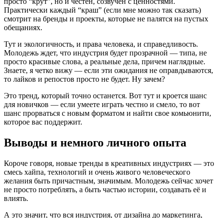
просто “крут”, но и честен, созвучен с ценностями.
Практически каждый “краш” (если мне можно так сказать)
смотрит на бренды и проекты, которые не палятся на пустых
обещаниях.
Тут и экологичность, и права человека, и справедливость.
Молодежь ждет, что индустрия будет прозрачной — типа, не
просто красивые слова, а реальные дела, причем наглядные.
Знаете, я четко вижу — если эти ожидания не оправдываются,
то лайков и репостов просто не будет. Ну зачем?
Это тренд, который точно останется. Вот тут и кроется шанс
для новичков — если умеете играть честно и смело, то вот
шанс прорваться с новым форматом и найти свое комьюнити,
которое вас поддержит.
Выводы и немного личного опыта
Короче говоря, новые тренды в креативных индустриях — это
смесь хайпа, технологий и очень живого человеческого
желания быть причастным, значимым. Молодежь сейчас хочет
не просто потреблять, а быть частью истории, создавать её и
влиять.
А это значит, что вся индустрия, от дизайна до маркетинга,