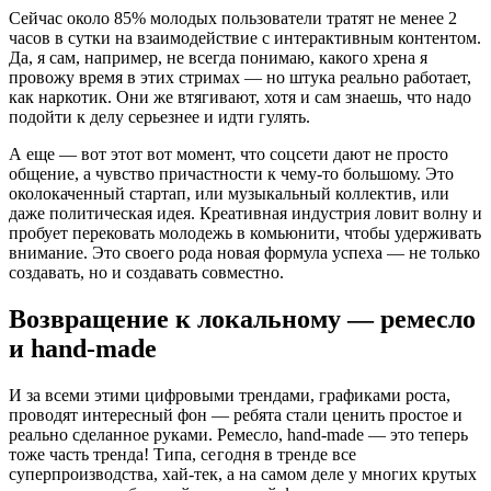
Сейчас около 85% молодых пользователи тратят не менее 2
часов в сутки на взаимодействие с интерактивным контентом.
Да, я сам, например, не всегда понимаю, какого хрена я
провожу время в этих стримах — но штука реально работает,
как наркотик. Они же втягивают, хотя и сам знаешь, что надо
подойти к делу серьезнее и идти гулять.
А еще — вот этот вот момент, что соцсети дают не просто
общение, а чувство причастности к чему-то большому. Это
околокаченный стартап, или музыкальный коллектив, или
даже политическая идея. Креативная индустрия ловит волну и
пробует перековать молодежь в комьюнити, чтобы удерживать
внимание. Это своего рода новая формула успеха — не только
создавать, но и создавать совместно.
Возвращение к локальному — ремесло
и hand-made
И за всеми этими цифровыми трендами, графиками роста,
проводят интересный фон — ребята стали ценить простое и
реально сделанное руками. Ремесло, hand-made — это теперь
тоже часть тренда! Типа, се годня в тренде все
суперпроизводства, хай-тек, а на самом деле у многих крутых