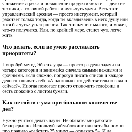
Снижение стресса и повышение продуктивности — дело не
техники, а головной работы и чуть-чуть удачи. Весь этот
управленческий арсенал — просто инструмент, который
работает только тогда, когда ты вкладываешь в него душу или
хотя бы чуть-чуть терпения. Так что начни с малого, и может,
что-то получится. Или, по крайней мере, станет чуть легче
жить.
Что делать, если не умею расставлять
приоритеты?
Попробуй метод Эйзенхауэра — просто раздели задачи на
четыре категории и занимайся сначала самыми важными и
срочными. Если сложно, попробуй писать список и каждое
дело спрашивать себе «А насколько это действительно важно
сейчас?». Иногда помогает просто отключить телефоны и
сесть спокойно с листом бумаги.
Как не сойти с ума при большом количестве
дел?
Нужно учиться делать паузы. Не обязательно работать
безперерывно. Используй тайм-блокинг или хотя бы помни
про правило «работать 25 минут — отдыхать 5». И да,