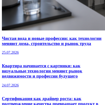
Чистая вода и новые профессии: как технологии
меняют дома, строительство и рынок труда
25.07.2026
Квартира начинается с картинки: как
визуальные технологии меняют рынок
недвижимости и профессии будущего
24.07.2026
Сертификация как драйвер роста: как
подтверждение качества превращает продукт в