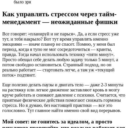
было зря
Как управлять стрессом через тайм-
менеджмент — неожиданные фишки
Все говорят: «планируй и не парься». Да, а если стресс уже
тут, и тебя накрыло? Вот тут время управлять именно
эмоциями — иначе планер не спасет. Помню, у меня был
период, когда я тупо не мог сосредоточиться — кранты,
правда. Тогда начал использовать технику «пяти минут».
Просто обещал себе делать любую задачу только 5 минут, а
потом свободно остановиться. Странный подход, но он
реально работает — стартовать легче, а там уж «текущий
поток» подтянет.
Еще полезно делать паузы и двигать тело — даже 2-3 минуты
на растяжку или легкое движение заставляют кровь в мозгу
круче работать и снимают давление с психики. Считается, что
приятные физические действия помогают снижать гормоны
стресса. Но я думаю, без настоящей практики — все это
голословно. Тут главное найти именно свой вид перерывов.
Мой совет: не гонитесь за идеалом, а просто
регулярно проверяйте, что реально работает для