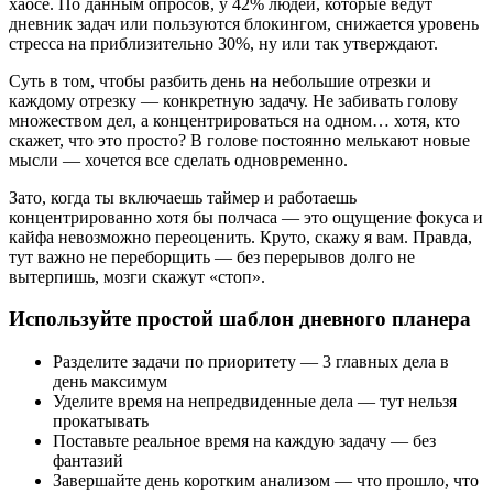
хаосе. По данным опросов, у 42% людей, которые ведут
дневник задач или пользуются блокингом, снижается уровень
стресса на приблизительно 30%, ну или так утверждают.
Суть в том, чтобы разбить день на небольшие отрезки и
каждому отрезку — конкретную задачу. Не забивать голову
множеством дел, а концентрироваться на одном… хотя, кто
скажет, что это просто? В голове постоянно мелькают новые
мысли — хочется все сделать одновременно.
Зато, когда ты включаешь таймер и работаешь
концентрированно хотя бы полчаса — это ощущение фокуса и
кайфа невозможно переоценить. Круто, скажу я вам. Правда,
тут важно не переборщить — без перерывов долго не
вытерпишь, мозги скажут «стоп».
Используйте простой шаблон дневного планера
Разделите задачи по приоритету — 3 главных дела в
день максимум
Уделите время на непредвиденные дела — тут нельзя
прокатывать
Поставьте реальное время на каждую задачу — без
фантазий
Завершайте день коротким анализом — что прошло, что