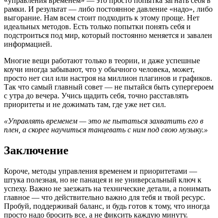
«управления временем» — это просто попытка загнать себя в
рамки. И результат — либо постоянное давление «надо», либо
выгорание. Нам всем стоит подходить к этому проще. Нет
идеальных методов. Есть только попытки понять себя и
подстроиться под мир, который постоянно меняется и завален
информацией.
Многие вещи работают только в теории, и даже успешные
коучи иногда забывают, что у обычного человека, может,
просто нет сил или настроя на миллион плагинов и графиков.
Так что самый главный совет — не пытайся быть супергероем
с утра до вечера. Учись щадить себя, точно расставлять
приоритеты и не дожимать там, где уже нет сил.
«Управлять временем — это не пытаться захватить его в
плен, а скорее научиться танцевать с ним под свою музыку.»
Заключение
Короче, методы управления временем и приоритетами —
штука полезная, но не панацея и не универсальный ключ к
успеху. Важно не заезжать на технические детали, а понимать
главное — что действительно важно для тебя и твой ресурс.
Пробуй, поддерживай баланс, и будь готов к тому, что иногда
просто надо бросить все, а не фиксить каждую минуту.