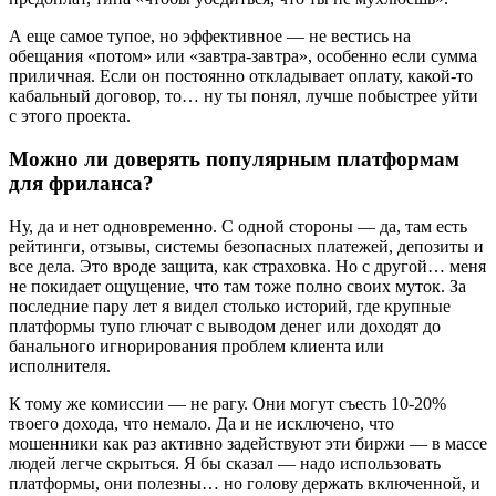
А еще самое тупое, но эффективное — не вестись на
обещания «потом» или «завтра-завтра», особенно если сумма
приличная. Если он постоянно откладывает оплату, какой-то
кабальный договор, то… ну ты понял, лучше побыстрее уйти
с этого проекта.
Можно ли доверять популярным платформам
для фриланса?
Ну, да и нет одновременно. С одной стороны — да, там есть
рейтинги, отзывы, системы безопасных платежей, депозиты и
все дела. Это вроде защита, как страховка. Но с другой… меня
не покидает ощущение, что там тоже полно своих муток. За
последние пару лет я видел столько историй, где крупные
платформы тупо глючат с выводом денег или доходят до
банального игнорирования проблем клиента или
исполнителя.
К тому же комиссии — не рагу. Они могут съесть 10-20%
твоего дохода, что немало. Да и не исключено, что
мошенники как раз активно задействуют эти биржи — в массе
людей легче скрыться. Я бы сказал — надо использовать
платформы, они полезны… но голову держать включенной, и