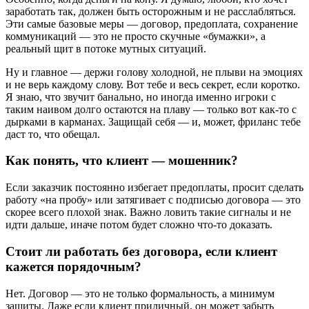
заработать так, должен быть осторожным и не расслабляться.
Эти самые базовые меры — договор, предоплата, сохранение
коммуникаций — это не просто скучные «бумажки», а
реальный щит в потоке мутных ситуаций.
Ну и главное — держи голову холодной, не плыви на эмоциях
и не верь каждому слову. Вот тебе и весь секрет, если коротко.
Я знаю, что звучит банально, но иногда именно игроки с
таким наивом долго остаются на плаву — только вот как-то с
дырками в карманах. Защищай себя — и, может, фриланс тебе
даст то, что обещал.
Как понять, что клиент — мошенник?
Если заказчик постоянно избегает предоплаты, просит сделать
работу «на пробу» или затягивает с подписью договора — это
скорее всего плохой знак. Важно ловить такие сигналы и не
идти дальше, иначе потом будет сложно что-то доказать.
Стоит ли работать без договора, если клиент
кажется порядочным?
Нет. Договор — это не только формальность, а минимум
защиты. Даже если клиент приличный, он может забыть