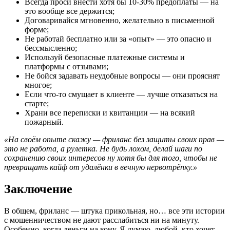
Всегда проси внести хотя бы 10-30% предоплаты — на
это вообще все держится;
Договаривайся мгновенно, желательно в письменной
форме;
Не работай бесплатно или за «опыт» — это опасно и
бессмысленно;
Используй безопасные платежные системы и
платформы с отзывами;
Не бойся задавать неудобные вопросы — они прояснят
многое;
Если что-то смущает в клиенте — лучше отказаться на
старте;
Храни все переписки и квитанции — на всякий
пожарный.
«На своём опыте скажу — фриланс без защиты своих прав —
это не работа, а рулетка. Не будь лохом, делай шаги по
сохранению своих интересов ну хотя бы для того, чтобы не
превращать кайф от удалёнки в вечную нервотрёпку.»
Заключение
В общем, фриланс — штука прикольная, но… все эти истории
с мошенничеством не дают расслабиться ни на минуту.
Особенно, когда деньги на кону. Я думаю, любой, кто хочет