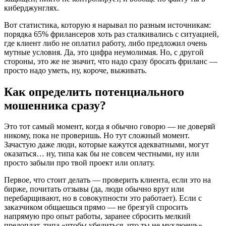
киберджунглях.
Вот статистика, которую я нарывал по разным источникам:
порядка 65% фрилансеров хоть раз сталкивались с ситуацией,
где клиент либо не оплатил работу, либо предложил очень
мутные условия. Да, это цифра неумолимая. Но, с другой
стороны, это же не значит, что надо сразу бросать фриланс —
просто надо уметь, ну, короче, выживать.
Как определить потенциального
мошенника сразу?
Это тот самый момент, когда я обычно говорю — не доверяй
никому, пока не проверишь. Но тут сложный момент.
Зачастую даже люди, которые кажутся адекватными, могут
оказаться… ну, типа как бы не совсем честными, ну или
просто забыли про твой проект или оплату.
Первое, что стоит делать — проверить клиента, если это на
бирже, почитать отзывы (да, люди обычно врут или
перебарщивают, но в совокупности это работает). Если с
заказчиком общаешься прямо — не брезгуй спросить
напрямую про опыт работы, заранее сбросить мелкий
предоплат, типа «чтобы убедиться, что ты не мухлюешь».