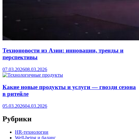
Техноновости из Азии: инновации, тренды и
перспективы
07.03.2026
08.03.2026
Какие новые продукты и услуги — гвозди сезона
в ритейле
05.03.2026
04.03.2026
Рубрики
HR‑технологии
Well-being и баланс