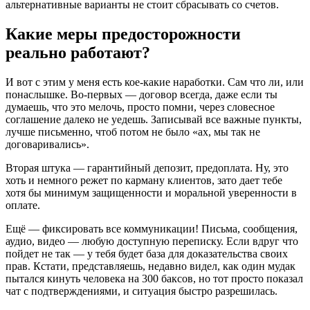
альтернативные варианты не стоит сбрасывать со счетов.
Какие меры предосторожности
реально работают?
И вот с этим у меня есть кое-какие наработки. Сам что ли, или
понаслышке. Во-первых — договор всегда, даже если ты
думаешь, что это мелочь, просто помни, через словесное
соглашение далеко не уедешь. Записывай все важные пункты,
лучше письменно, чтоб потом не было «ах, мы так не
договаривались».
Вторая штука — гарантийный депозит, предоплата. Ну, это
хоть и немного режет по карману клиентов, зато дает тебе
хотя бы минимум защищенности и моральной уверенности в
оплате.
Ещё — фиксировать все коммуникации! Письма, сообщения,
аудио, видео — любую доступную переписку. Если вдруг что
пойдет не так — у тебя будет база для доказательства своих
прав. Кстати, представляешь, недавно видел, как один мудак
пытался кинуть человека на 300 баксов, но тот просто показал
чат с подтверждениями, и ситуация быстро разрешилась.