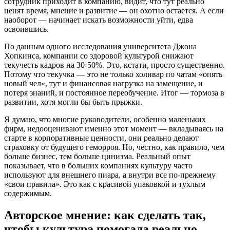
сотрудник приходит в компанию, видит, что тут реально
ценят время, мнение и развитие — он охотно остается. А если
наоборот — начинает искать возможности уйти, едва
освоившись.
По данным одного исследования университета Джона
Хопкинса, компании со здоровой культурой снижают
текучесть кадров на 30-50%. Это, кстати, просто существенно.
Потому что текучка — это не только холивар по чатам «опять
новый чел», тут и финансовая нагрузка на замещение, и
потеря знаний, и постоянное переобучение. Итог — тормоза в
развитии, хотя могли бы быть прыжки.
Я думаю, что многие руководители, особенно маленьких
фирм, недооценивают именно этот момент — вкладываясь на
старте в корпоративные ценности, они реально делают
страховку от будущего геморроя. Но, честно, как правило, чем
больше бизнес, тем больше цинизма. Реальный опыт
показывает, что в больших компаниях культуру часто
используют для внешнего пиара, а внутри все по-прежнему
«свои правила». Это как с красивой упаковкой и тухлым
содержимым.
Авторское мнение: как сделать так,
чтобы культура помогала реально