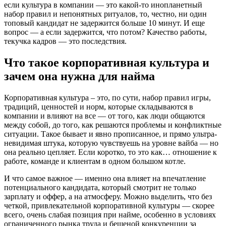
если культура в компании — это какой-то инопланетный
набор правил и непонятных ритуалов, то, честно, ни один
топовый кандидат не задержится больше 10 минут. И еще
вопрос — а если задержится, что потом? Качество работы,
текучка кадров — это последствия.
Что такое корпоративная культура и
зачем она нужна для найма
Корпоративная культура – это, по сути, набор правил игры,
традиций, ценностей и норм, которые складываются в
компании и влияют на все — от того, как люди общаются
между собой, до того, как решаются проблемы и конфликтные
ситуации. Такое бывает и явно прописанное, и прямо ультра-
невидимая штука, которую чувствуешь на уровне вайба — но
она реально цепляет. Если коротко, то это как… отношение к
работе, команде и клиентам в одном большом котле.
И что самое важное — именно она влияет на впечатление
потенциального кандидата, который смотрит не только
зарплату и оффер, а на атмосферу. Можно выделить, что без
четкой, привлекательной корпоративной культуры — скорее
всего, очень слабая позиция при найме, особенно в условиях
ограниченного рынка труда и бешеной конкуренции за