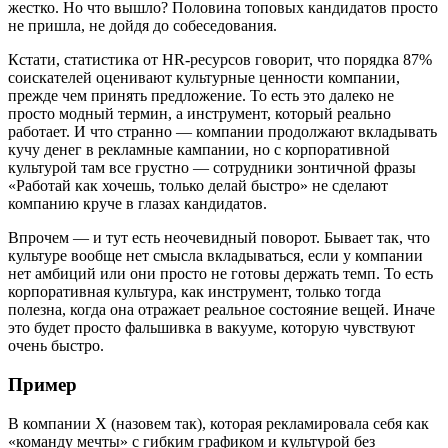
жестко. Но что вышло? Половина топовых кандидатов просто
не пришла, не дойдя до собеседования.
Кстати, статистика от HR-ресурсов говорит, что порядка 87%
соискателей оценивают культурные ценности компании,
прежде чем принять предложение. То есть это далеко не
просто модный термин, а инструмент, который реально
работает. И что странно — компании продолжают вкладывать
кучу денег в рекламные кампании, но с корпоративной
культурой там все грустно — сотрудники зонтичной фразы
«Работай как хочешь, только делай быстро» не сделают
компанию круче в глазах кандидатов.
Впрочем — и тут есть неочевидный поворот. Бывает так, что
культуре вообще нет смысла вкладываться, если у компании
нет амбиций или они просто не готовы держать темп. То есть
корпоративная культура, как инструмент, только тогда
полезна, когда она отражает реальное состояние вещей. Иначе
это будет просто фальшивка в вакууме, которую чувствуют
очень быстро.
Пример
В компании X (назовем так), которая рекламировала себя как
«команду мечты» с гибким графиком и культурой без