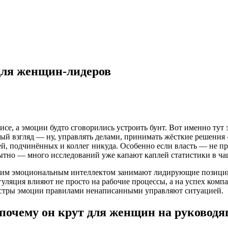
для женщин-лидеров
офисе, а эмоции будто сговорились устроить бунт. Вот именно т
рвый взгляд — ну, управлять делами, принимать жёсткие решени
ей, подчинённых и коллег никуда. Особенно если власть — не пр
ытно — много исследований уже капают каплей статистики в ча
ким эмоциональным интеллектом занимают лидирующие позиции п
ляция влияют не просто на рабочие процессы, а на успех компа
 сестры эмоции правилами ненаписанными управляют ситуацией.
почему он крут для женщин на руковод