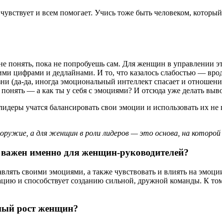
 чувствует и всем помогает. Учись тоже быть человеком, которы
 понять, пока не попробуешь сам. Для женщин в управлении это 
ткими цифрами и дедлайнами. И то, что казалось слабостью — в
зни (да-да, иногда эмоциональный интеллект спасает и отношени
ь понять — а как ты у себя с эмоциями? И отсюда уже делать выв
лидеры учатся балансировать свои эмоции и использовать их не 
оружие, а для женщин в роли лидеров — это основа, на которой
 важен именно для женщин-руководителей?
влять своими эмоциями, а также чувствовать и влиять на эмоц
ацию и способствует созданию сильной, дружной команды. К том
ный рост женщин?