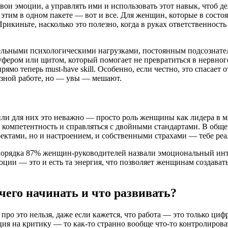
 эмоции, а управлять ими и использовать этот навык, чтоб делат
 этим в одном пакете — вот и все. Для женщин, которые в состо
Прикиньте, насколько это полезно, когда в руках ответственност
ельными психологическими нагрузками, постоянным подсознател
уфером или щитом, который помогает не превратиться в нервног
ямо теперь must-have skill. Особенно, если честно, это спасает
ьезной работе, но — увы — мешают.
ли для них это неважно — просто роль женщины как лидера в м
компетентность и справляться с двойными стандартами. В общем
роектами, но и настроением, и собственными страхами — тебе ре
 порядка 87% женщин-руководителей назвали эмоциональный инте
оции — это и есть та энергия, что позволяет женщинам создавать
чего начинать и что развивать?
ь про это нельзя, даже если кажется, что работа — это только ц
еакция на критику — то как-то странно вообще что-то контролир