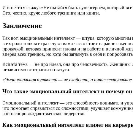
И вот что я скажу: «Не пытайся быть супергероем, который все
Это, честно, круче любого тренинга или книги.
Заключение
Так вот, эмоциональный интеллект — штука, которую многим не
в их роли тонкая игра с чувствами часто стоит наравне с жес
прокачкой, которая приносит плоды и на работе и в личной жи
вперед всех трендов, но хотя бы заглянуть в себя и попробоват
Вся эта тема — не про идеал, она про человечность. Женщины-
независимо от отрасли и статуса.
«Эмоциональная чуткость — не слабость, а интеллектуальное 
Что такое эмоциональный интеллект и почему он
Эмоциональный интеллект — это способность понимать и упра
что помогает справляться со сложностями, улучшает коммуник
часто сопровождают женское лидерство.
Как эмоциональный интеллект влияет на карьер