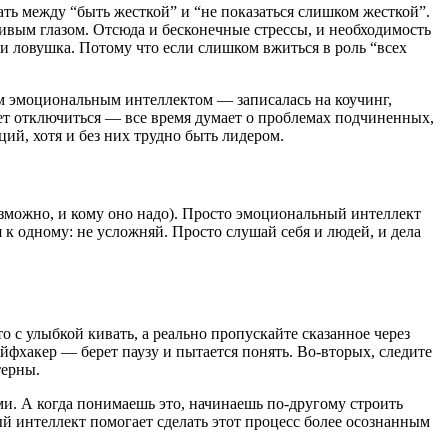
ть между “быть жесткой” и “не показаться слишком жесткой”.
ивым глазом. Отсюда и бесконечные стрессы, и необходимость
и ловушка. Потому что если слишком вжиться в роль “всех
им эмоциональным интеллектом — записалась на коучинг,
жет отключиться — все время думает о проблемах подчиненных,
ий, хотя и без них трудно быть лидером.
возможно, и кому оно надо). Просто эмоциональный интеллект
 к одному: не усложняй. Просто слушай себя и людей, и дела
о с улыбкой кивать, а реально пропускайте сказанное через
йфхакер — берет паузу и пытается понять. Во-вторых, следите
терны.
и. А когда понимаешь это, начинаешь по-другому строить
 интеллект помогает сделать этот процесс более осознанным