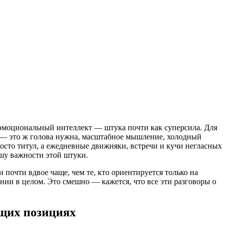
ут эмоциональный интеллект — штука почти как суперсила. Для
я — это ж голова нужна, масштабное мышление, холодный
осто титул, а ежедневные движняки, встречи и кучи негласных
шу важности этой штуки.
очти вдвое чаще, чем те, кто ориентируется только на
нии в целом. Это смешно — кажется, что все эти разговоры о
ящих позициях