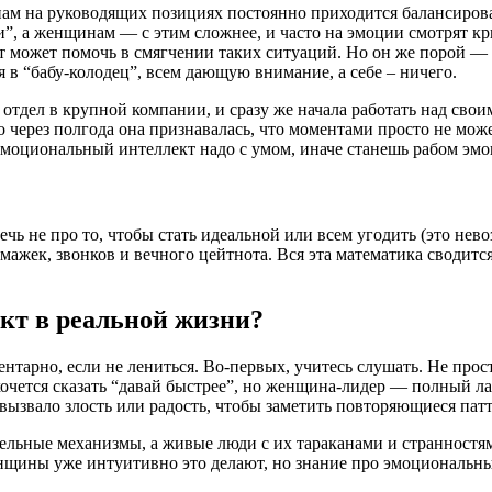
ам на руководящих позициях постоянно приходится балансирова
”, а женщинам — с этим сложнее, и часто на эмоции смотрят кр
 может помочь в смягчении таких ситуаций. Но он же порой — 
в “бабу-колодец”, всем дающую внимание, а себе – ничего.
 отдел в крупной компании, и сразу же начала работать над сво
о через полгода она признавалась, что моментами просто не мо
эмоциональный интеллект надо с умом, иначе станешь рабом эмоц
Речь не про то, чтобы стать идеальной или всем угодить (это не
мажек, звонков и вечного цейтнота. Вся эта математика сводится
кт в реальной жизни?
нтарно, если не лениться. Во-первых, учитесь слушать. Не прост
хочется сказать “давай быстрее”, но женщина-лидер — полный ла
вызвало злость или радость, чтобы заметить повторяющиеся пат
ельные механизмы, а живые люди с их тараканами и странностям
щины уже интуитивно это делают, но знание про эмоциональный