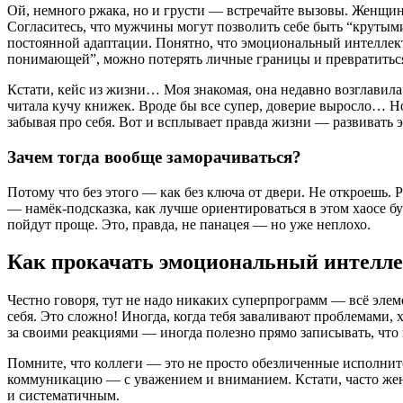
Ой, немного ржака, но и грусти — встречайте вызовы. Женщин
Согласитесь, что мужчины могут позволить себе быть “крутыми
постоянной адаптации. Понятно, что эмоциональный интеллект
понимающей”, можно потерять личные границы и превратиться 
Кстати, кейс из жизни… Моя знакомая, она недавно возглавила
читала кучу книжек. Вроде бы все супер, доверие выросло… Н
забывая про себя. Вот и всплывает правда жизни — развивать 
Зачем тогда вообще заморачиваться?
Потому что без этого — как без ключа от двери. Не откроешь. 
— намёк-подсказка, как лучше ориентироваться в этом хаосе бу
пойдут проще. Это, правда, не панацея — но уже неплохо.
Как прокачать эмоциональный интелле
Честно говоря, тут не надо никаких суперпрограмм — всё элеме
себя. Это сложно! Иногда, когда тебя заваливают проблемами, 
за своими реакциями — иногда полезно прямо записывать, что 
Помните, что коллеги — это не просто обезличенные исполнит
коммуникацию — с уважением и вниманием. Кстати, часто жен
и систематичным.