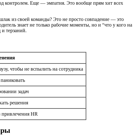
 под контролем. Еще — эмпатия. Это вообще прям хит всех
лак из своей команды? Это не просто совпадение — это
тель знает не только рабочие моменты, но и “что у кого на
 и терзаний.
енения
аузу, чтобы не вспылить на сотрудника
 паниковать
ровании задач
кать решения
з привлечения HR
еры