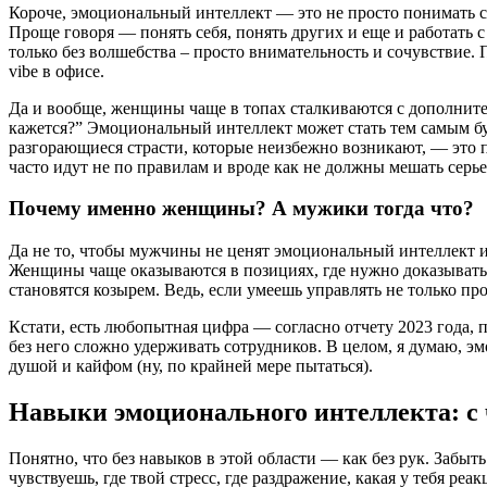
Короче, эмоциональный интеллект — это не просто понимать свои
Проще говоря — понять себя, понять других и еще и работать с
только без волшебства – просто внимательность и сочувствие. 
vibe в офисе.
Да и вообще, женщины чаще в топах сталкиваются с дополнит
кажется?” Эмоциональный интеллект может стать тем самым б
разгорающиеся страсти, которые неизбежно возникают, — это пр
часто идут не по правилам и вроде как не должны мешать сер
Почему именно женщины? А мужики тогда что?
Да не то, чтобы мужчины не ценят эмоциональный интеллект и
Женщины чаще оказываются в позициях, где нужно доказывать 
становятся козырем. Ведь, если умеешь управлять не только п
Кстати, есть любопытная цифра — согласно отчету 2023 года,
без него сложно удерживать сотрудников. В целом, я думаю, эм
душой и кайфом (ну, по крайней мере пытаться).
Навыки эмоционального интеллекта: с 
Понятно, что без навыков в этой области — как без рук. Забыт
чувствуешь, где твой стресс, где раздражение, какая у тебя р