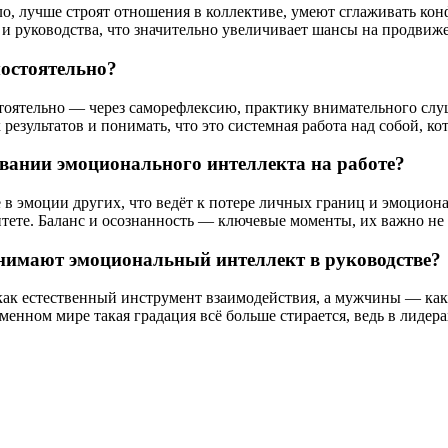
 лучше строят отношения в коллективе, умеют сглаживать конф
 и руководства, что значительно увеличивает шансы на продвиже
остоятельно?
тоятельно — через саморефлексию, практику внимательного слу
зультатов и понимать, что это системная работа над собой, кот
ании эмоционального интеллекта на работе?
 в эмоции других, что ведёт к потере личных границ и эмоци
итете. Баланс и осознанность — ключевые моменты, их важно не 
имают эмоциональный интеллект в руководстве?
к естественный инструмент взаимодействия, а мужчины — как 
менном мире такая градация всё больше стирается, ведь в лиде