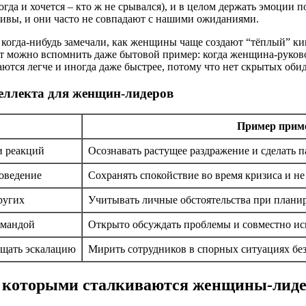
ногда и хочется – кто ж не срывался), и в целом держать эмоции
тивы, и они часто не совпадают с нашими ожиданиями.
огда-нибудь замечали, как женщины чаще создают “тёплый” киш
 можно вспомнить даже бытовой пример: когда женщина-руководи
тся легче и иногда даже быстрее, потому что нет скрытых обид
еллекта для женщин-лидеров
Пример прим
и реакций
Осознавать растущее раздражение и сделать п
оведение
Сохранять спокойствие во время кризиса и не
ругих
Учитывать личные обстоятельства при плани
омандой
Открыто обсуждать проблемы и совместно ис
ащать эскалацию
Мирить сотрудников в спорных ситуациях бе
с которыми сталкиваются женщины-лид