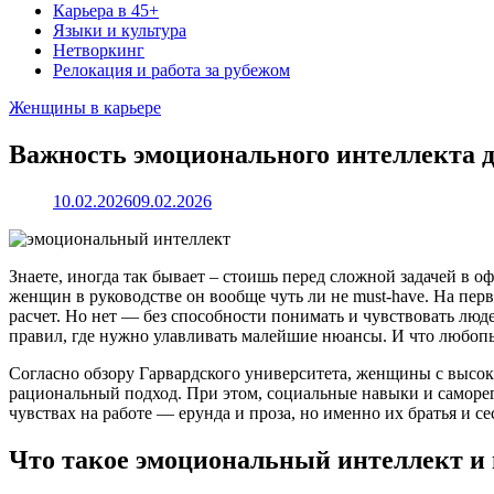
Карьера в 45+
Языки и культура
Нетворкинг
Релокация и работа за рубежом
Женщины в карьере
Важность эмоционального интеллекта 
10.02.2026
09.02.2026
Знаете, иногда так бывает – стоишь перед сложной задачей в 
женщин в руководстве он вообще чуть ли не must-have. На пе
расчет. Но нет — без способности понимать и чувствовать люд
правил, где нужно улавливать малейшие нюансы. И что любоп
Согласно обзору Гарвардского университета, женщины с высо
рациональный подход. При этом, социальные навыки и саморегу
чувствах на работе — ерунда и проза, но именно их братья и
Что такое эмоциональный интеллект и 