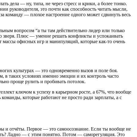
ь дела — ну, типа, не через стресс и крики, а более тонко.
янии руководителя, это почти как способность читать мысли,
ь за команду — плохое настроение одного может сдвинуть весь
ьным вопросом “а ты там действительно лидер или только
о зверя. Плюс — умение решать конфликты и успокаивать
 от массы офисных игр и манипуляций, которые как-то очень
ногих культурах — это одновременно вызов и поле боя.
, в таких условиях именно эмоции и их контроль часто
ально проще рулить и пробивать потолок.
ллект ключом к успеху в карьерном росте, а 67%, что вообще
 команды, которые работают не просто ради зарплаты, а с
ифры и отчёты. Первое — это самоосознание. Если ты вообще не
овать? Ладно — с этим понятно. Потом — саморегуляция. Это