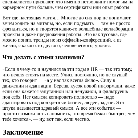
специалистов признают, что именно нетворкинг помог им на
карьерном пути больше, чем сертификаты или опыт работы.
Вот где настоящая магия… Многие до сих пор не понимают,
зачем ходить на митапы, но, если подумать — там не просто
френдиться, но и творятся какие-то волшебные коллаборации,
проекты и даже предложения работы. Это как тусовка, где
можно понять тренды не из оффлайн-конференций, а из
жизни, с какого-то другого, человеческого, уровня.
Что делать с этими знаниями?
«Если я чему-то и научился за эти годы в HR — так это тому,
что нельзя стоять на месте. Учись постоянно, но не слушай
тех, кто говорит — «а у нас так всегда было». Силу в
движении и адаптации. Берешь кусок новой информаци, даже
если она кажется запутанной или ненужной, и фильтруешь
под себя. Нет смысла копировать полностью — надо
адаптировать под конкретный бизнес, людей, задачи. Эта
штука называется здравый смысл. А все эти события —
просто возможность напомнить, что время бежит быстрее, чем
тебе хочется». — ну, вот так, если честно.
Заключение