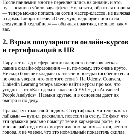
После пандемии многие переключились на онлайн, и это,
ну… немного убило вау-эффект. Но, кстати, обратная сторона
— теперь можно попасть на сотни мастер-классов, не вылезая
из дома. Говорить себе: «Окей, чую, надо будет пойти на
следующий хедлайнер» — обычная практика, не знаю, как у
вас.
2. Взрыв популярности онлайн-курсов
и сертификаций в HR
Пару лет назад в сфере возникла просто нечеловеческая
лавина онлайн-образования — и, по-моему, это очень круто.
Не надо больше вкладывать тысячи в поездки (особенно если
не очень уверен, что оно того стоит). На Udemy, Coursera,
LinkedIn Learning теперь можно найти курсы про все, что
угодно — от «Как сделать классный EVP» до «Advanced
People Analytics». Навыки крутые, и в основном дают их
быстро и по делу.
Правда, тут тоже свой подвох. С сертификатами теперь как с
лайками — купил, расхвалил, повесил на стену. Не факт, что
эти бумажки реально помогут тебе в карьерном росте, но
многие работодатели смотрят именно на них — хотя, честно
говоря, я не уверен, что это нормальный показатель скилла.