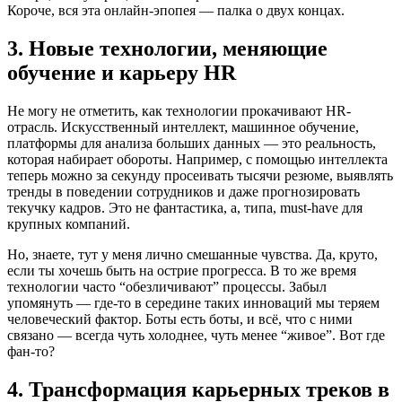
Короче, вся эта онлайн-эпопея — палка о двух концах.
3. Новые технологии, меняющие
обучение и карьеру HR
Не могу не отметить, как технологии прокачивают HR-
отрасль. Искусственный интеллект, машинное обучение,
платформы для анализа больших данных — это реальность,
которая набирает обороты. Например, с помощью интеллекта
теперь можно за секунду просеивать тысячи резюме, выявлять
тренды в поведении сотрудников и даже прогнозировать
текучку кадров. Это не фантастика, а, типа, must-have для
крупных компаний.
Но, знаете, тут у меня лично смешанные чувства. Да, круто,
если ты хочешь быть на острие прогресса. В то же время
технологии часто “обезличивают” процессы. Забыл
упомянуть — где-то в середине таких инноваций мы теряем
человеческий фактор. Боты есть боты, и всё, что с ними
связано — всегда чуть холоднее, чуть менее “живое”. Вот где
фан-то?
4. Трансформация карьерных треков в