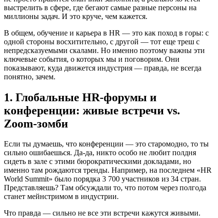
выстрелить в сфере, где бегают самые разные персоны на
миллионы задач. И это круче, чем кажется.
В общем, обучение и карьера в HR — это как поход в горы: с
одной стороны восхитительно, с другой — тот еще треш с
непредсказуемыми скалами. Но именно поэтому важны эти
ключевые события, о которых мы и поговорим. Они
показывают, куда движется индустрия — правда, не всегда
понятно, зачем.
1. Глобальные HR-форумы и
конференции: живые встречи vs.
Zoom-зомби
Если ты думаешь, что конференции — это старомодно, то ты
сильно ошибаешься. Да-да, никто особо не любит полдня
сидеть в зале с этими бюрократическими докладами, но
именно там рождаются тренды. Например, на последнем «HR
World Summit» было порядка 3 700 участников из 34 стран.
Представляешь? Там обсуждали то, что потом через полгода
станет мейнстримом в индустрии.
Что правда — сильно не все эти встречи кажутся живыми.