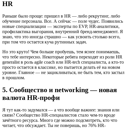
HR
Раньше было проще: пришел в HR — либо рекрутинг, либо
обучение персонала. Все. А сейчас — поле чудес. Появились
новые специализации — эксперты по EVP, HR-аналитики,
профилактика выгорания, внутренний бренд-менеджмент. Я
знаю, что это иногда страшно — как усвоить столько всего,
при том что остается куча рутинных задач.
Но это круто! Чем больше пробуешь, тем яснее понимаешь,
что тебе интересно. Некоторые ребята переходят из роли HR
generalist в роль agile coach или HR-tech специалиста, а кто-то
просто остается в классике, но пытается делать её на новом
уровне. Главное — не зацикливаться, не быть тем, кто застыл
в прошлом.
5. Сообщество и networking — новая
валюта HR-профи
Я тут как-то задумался — а что вообще важнее: знания или
связи? Сообщество HR-специалистов стало чем-то вроде
зачётного ресурса. Много где можно подсмотреть, кто что
читает, что обсуждает. Ты не поверишь, но 76% HR-