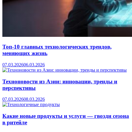
Топ-10 главных технологических трендов,
меняющих жизнь
07.03.2026
06.03.2026
Техноновости из Азии: инновации, тренды и
перспективы
07.03.2026
08.03.2026
Какие новые продукты и услуги — гвозди сезона
в ритейле