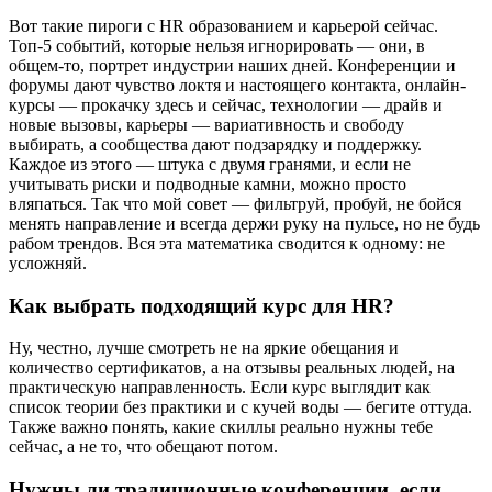
Вот такие пироги с HR образованием и карьерой сейчас.
Топ-5 событий, которые нельзя игнорировать — они, в
общем-то, портрет индустрии наших дней. Конференции и
форумы дают чувство локтя и настоящего контакта, онлайн-
курсы — прокачку здесь и сейчас, технологии — драйв и
новые вызовы, карьеры — вариативность и свободу
выбирать, а сообщества дают подзарядку и поддержку.
Каждое из этого — штука с двумя гранями, и если не
учитывать риски и подводные камни, можно просто
вляпаться. Так что мой совет — фильтруй, пробуй, не бойся
менять направление и всегда держи руку на пульсе, но не будь
рабом трендов. Вся эта математика сводится к одному: не
усложняй.
Как выбрать подходящий курс для HR?
Ну, честно, лучше смотреть не на яркие обещания и
количество сертификатов, а на отзывы реальных людей, на
практическую направленность. Если курс выглядит как
список теории без практики и с кучей воды — бегите оттуда.
Также важно понять, какие скиллы реально нужны тебе
сейчас, а не то, что обещают потом.
Нужны ли традиционные конференции, если