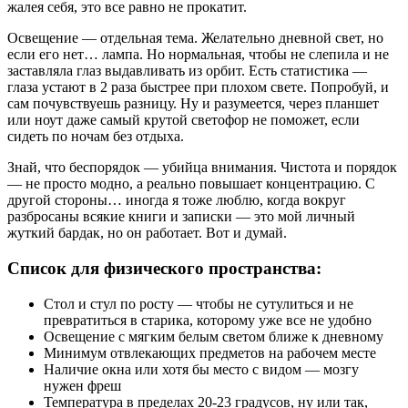
жалея себя, это все равно не прокатит.
Освещение — отдельная тема. Желательно дневной свет, но
если его нет… лампа. Но нормальная, чтобы не слепила и не
заставляла глаз выдавливать из орбит. Есть статистика —
глаза устают в 2 раза быстрее при плохом свете. Попробуй, и
сам почувствуешь разницу. Ну и разумеется, через планшет
или ноут даже самый крутой светофор не поможет, если
сидеть по ночам без отдыха.
Знай, что беспорядок — убийца внимания. Чистота и порядок
— не просто модно, а реально повышает концентрацию. С
другой стороны… иногда я тоже люблю, когда вокруг
разбросаны всякие книги и записки — это мой личный
жуткий бардак, но он работает. Вот и думай.
Список для физического пространства:
Стол и стул по росту — чтобы не сутулиться и не
превратиться в старика, которому уже все не удобно
Освещение с мягким белым светом ближе к дневному
Минимум отвлекающих предметов на рабочем месте
Наличие окна или хотя бы место с видом — мозгу
нужен фреш
Температура в пределах 20-23 градусов, ну или так,