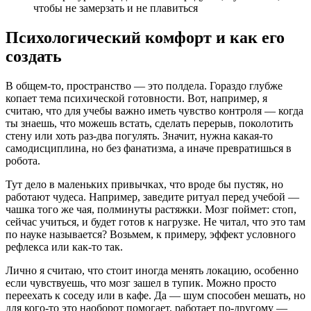
чтобы не замерзать и не плавиться
Психологический комфорт и как его
создать
В общем-то, пространство — это полдела. Гораздо глубже
копает тема психической готовности. Вот, например, я
считаю, что для учебы важно иметь чувство контроля — когда
ты знаешь, что можешь встать, сделать перерыв, поколотить
стену или хоть раз-два погулять. Значит, нужна какая-то
самодисциплина, но без фанатизма, а иначе превратишься в
робота.
Тут дело в маленьких привычках, что вроде бы пустяк, но
работают чудеса. Например, заведите ритуал перед учебой —
чашка того же чая, полминуты растяжки. Мозг поймет: стоп,
сейчас учиться, и будет готов к нагрузке. Не читал, что это там
по науке называется? Возьмем, к примеру, эффект условного
рефлекса или как-то так.
Лично я считаю, что стоит иногда менять локацию, особенно
если чувствуешь, что мозг зашел в тупик. Можно просто
переехать к соседу или в кафе. Да — шум способен мешать, но
для кого-то это наоборот помогает, работает по-другому —