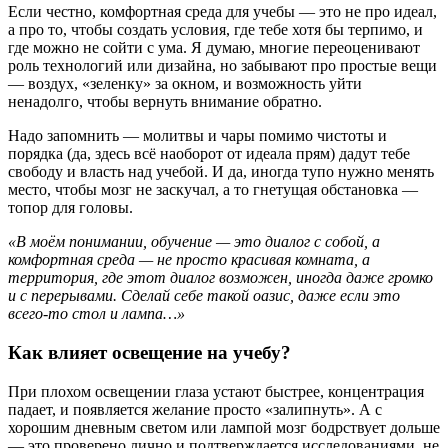
Если честно, комфортная среда для учебы — это не про идеал,
а про то, чтобы создать условия, где тебе хотя бы терпимо, и
где можно не сойти с ума. Я думаю, многие переоценивают
роль технологий или дизайна, но забывают про простые вещи
— воздух, «зеленку» за окном, и возможность уйти
ненадолго, чтобы вернуть внимание обратно.
Надо запомнить — молитвы и чары помимо чистоты и
порядка (да, здесь всё наоборот от идеала прям) дадут тебе
свободу и власть над учебой. И да, иногда тупо нужно менять
место, чтобы мозг не заскучал, а то гнетущая обстановка —
топор для головы.
«В моём понимании, обучение — это диалог с собой, а
комфортная среда — не просто красивая комната, а
территория, где этот диалог возможен, иногда даже громко
и с перерывами. Сделай себе такой оазис, даже если это
всего-то стол и лампа…»
Как влияет освещение на учебу?
При плохом освещении глаза устают быстрее, концентрация
падает, и появляется желание просто «залипнуть». А с
хорошим дневным светом или лампой мозг бодрствует дольше
— это проверено лично и подтверждается исследованиями, не