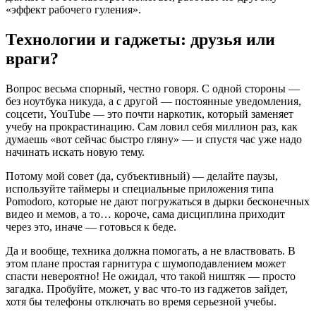
«эффект рабочего гуления».
Технологии и гаджеты: друзья или
враги?
Вопрос весьма спорный, честно говоря. С одной стороны —
без ноутбука никуда, а с другой — постоянные уведомления,
соцсети, YouTube — это почти наркотик, который заменяет
учебу на прокрастинацию. Сам ловил себя миллион раз, как
думаешь «вот сейчас быстро гляну» — и спустя час уже надо
начинать искать новую тему.
Потому мой совет (да, субъективный) — делайте паузы,
используйте таймеры и специальные приложения типа
Pomodoro, которые не дают погружаться в дырки бесконечных
видео и мемов, а то… короче, сама дисциплина приходит
через это, иначе — готовься к беде.
Да и вообще, техника должна помогать, а не властвовать. В
этом плане простая гарнитура с шумоподавлением может
спасти невероятно! Не ожидал, что такой ништяк — просто
загадка. Пробуйте, может, у вас что-то из гаджетов зайдет,
хотя бы телефоны отключать во время серьезной учебы.