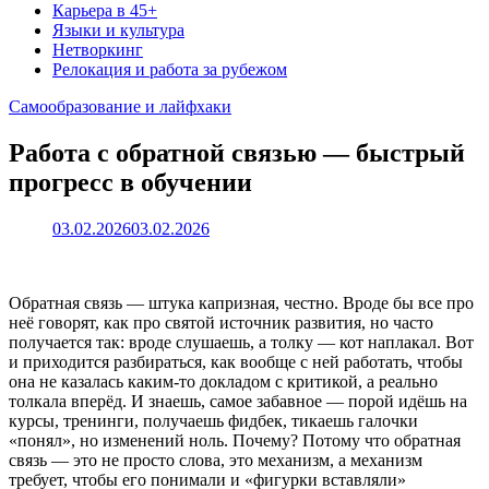
Карьера в 45+
Языки и культура
Нетворкинг
Релокация и работа за рубежом
Самообразование и лайфхаки
Работа с обратной связью — быстрый
прогресс в обучении
03.02.2026
03.02.2026
Обратная связь — штука капризная, честно. Вроде бы все про
неё говорят, как про святой источник развития, но часто
получается так: вроде слушаешь, а толку — кот наплакал. Вот
и приходится разбираться, как вообще с ней работать, чтобы
она не казалась каким-то докладом с критикой, а реально
толкала вперёд. И знаешь, самое забавное — порой идёшь на
курсы, тренинги, получаешь фидбек, тикаешь галочки
«понял», но изменений ноль. Почему? Потому что обратная
связь — это не просто слова, это механизм, а механизм
требует, чтобы его понимали и «фигурки вставляли»