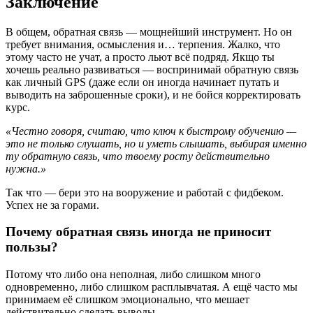
Заключение
В общем, обратная связь — мощнейший инструмент. Но он
требует внимания, осмысления и… терпения. Жалко, что
этому часто не учат, а просто льют всё подряд. Якщо ты
хочешь реально развиваться — воспринимай обратную связь
как личный GPS (даже если он иногда начинает путать и
выводить на заброшенные сроки), и не бойся корректировать
курс.
«Честно говоря, считаю, что ключ к быстрому обучению —
это не только слушать, но и уметь слышать, выбирая именно
ту обратную связь, что твоему росту действительно
нужна.»
Так что — бери это на вооружение и работай с фидбеком.
Успех не за горами.
Почему обратная связь иногда не приносит
пользы?
Потому что либо она неполная, либо слишком много
одновременно, либо слишком расплывчатая. А ещё часто мы
принимаем её слишком эмоционально, что мешает
действительно сделать выводы.