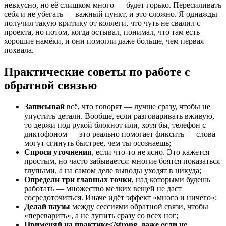
невкусно, но её слишком много — будет горько. Пересиливать
себя и не убегать — важный пункт, и это сложно. Я однажды
получил такую критику от коллеги, что чуть не свалил с
проекта, но потом, когда остывал, понимал, что там есть
хорошие намёки, и они помогли даже больше, чем первая
похвала.
Практические советы по работе с
обратной связью
Записывай
всё, что говорят — лучше сразу, чтобы не
упустить детали. Вообще, если разговаривать вживую,
то держи под рукой блокнот или, хотя бы, телефон с
диктофоном — это реально помогает фиксить — слова
могут сгинуть быстрее, чем ты осознаешь;
Спроси уточнения
, если что-то не ясно. Это кажется
простым, но часто забывается: многие боятся показаться
глупыми, а на самом деле выводы уходят в никуда;
Определи три главных точки
, над которыми будешь
работать — множество мелких вещей не даст
сосредоточиться. Иначе идёт эффект «много и ничего»;
Делай паузы
между сессиями обратной связи, чтобы
«переварить», а не лупить сразу со всех ног;
Применяй на практике</strong, даже если не