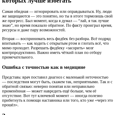
которых лучше избегать
Самая обидная — игнорировать или оправдываться. Ну, люди
же защищаются — это понятно, но ты в итоге тормозишь свой
же прогресс. Был момент, когда я думал — “лай, я так лучше
знаю”, но время показало обратное. По факту проиграл время,
ресурсы и даже пару возможностей.
Вторая — воспринимать весь фидбек без разбора. Всё подряд
впитывать — как ходить с открытым ртом и глотать всё, что
мимо проходит. Разрешать фидбеку «засорить» мозг
контрпродуктивно. Важно иметь чёткий план по отбору
примечательного.
Ошибка с точностью как в медицине
Представь: врач поставил диагноз с маленькой неточностью
— последствия могут быть, скажем так, неприятными. Так и с
обратной связью: неверно понятая или неправильно
применённая — может навредить ещё больше, чем её
отсутствие. Вот тут ключевой момент — иногда полезно
прибегнуть к помощи наставника или того, кто уже «через это
прошёл».