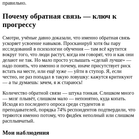
правильно.
Почему обратная связь — ключ к
прогрессу
Смотри, учёные давно доказали, что именно обратная связь
ускоряет усвоение навыков. Просканируй хотя бы пару
исследований в психологии обучения — там всё крутится
вокруг того, что люди растут, когда им говорят, что и как они
делают не так. Но мало просто услышать «сделай лучше» —
надо понять, что именно и почему, иначе присутствует риск
встать на месте, или ещё хуже — уйти в ступор. Я, если
честно, не раз попадал в такую ловушку: кажутся критикуют
— а ты думаешь: зачем, я ж стараюсь!
Количество обратной связи — штука тонкая. Слишком много
— мозг плывёт, слишком мало — непонятно, куда копать.
Исходя из последнего опроса среди студентов и
преподавателей, порядка 74% респондентов подтвердили, что
теряются именно потому, что фидбек неполный или слишком
расплывчатый.
Мои наблюдения