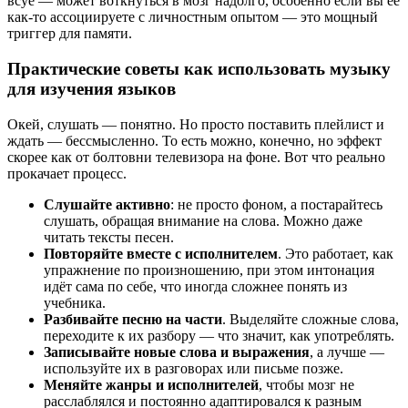
всуе — может воткнуться в мозг надолго, особенно если вы её
как-то ассоциируете с личностным опытом — это мощный
триггер для памяти.
Практические советы как использовать музыку
для изучения языков
Окей, слушать — понятно. Но просто поставить плейлист и
ждать — бессмысленно. То есть можно, конечно, но эффект
скорее как от болтовни телевизора на фоне. Вот что реально
прокачает процесс.
Слушайте активно
: не просто фоном, а постарайтесь
слушать, обращая внимание на слова. Можно даже
читать тексты песен.
Повторяйте вместе с исполнителем
. Это работает, как
упражнение по произношению, при этом интонация
идёт сама по себе, что иногда сложнее понять из
учебника.
Разбивайте песню на части
. Выделяйте сложные слова,
переходите к их разбору — что значит, как употреблять.
Записывайте новые слова и выражения
, а лучше —
используйте их в разговорах или письме позже.
Меняйте жанры и исполнителей
, чтобы мозг не
расслаблялся и постоянно адаптировался к разным