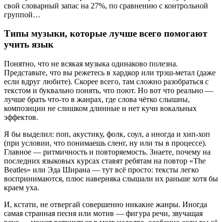
свой словарный запас на 27%, по сравнению с контрольной
группой…
Типы музыки, которые лучше всего помогают
учить язык
Понятно, что не всякая музыка одинаково полезна.
Представьте, что вы режетесь в хардкор или трэш-метал (даже
если вдруг любите). Скорее всего, там сложно разобраться с
текстом и буквально понять, что поют. Но вот что реально —
лучше брать что-то в жанрах, где слова чётко слышны,
композиции не слишком длинные и нет кучи вокальных
эффектов.
Я бы выделил: поп, акустику, фолк, соул, а иногда и хип-хоп
(при условии, что понимаешь сленг, ну или ты в процессе).
Главное — ритмичность и повторяемость. Знаете, почему на
последних языковых курсах ставят ребятам на повтор «The
Beatles» или Эда Ширана — тут всё просто: тексты легко
воспринимаются, плюс наверняка слышали их раньше хотя бы
краем уха.
И, кстати, не отвергай совершенно никакие жанры. Иногда
самая странная песня или мотив — фигура речи, звучащая