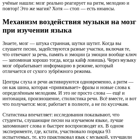
учёные нашли: мозг реально реагирует на ритм, мелодию и
повтор! Это же магия? Хотя — стоп — есть нюансы.
Механизм воздействия музыки на мозг
при изучении языка
Знаете, мозг — штука странная, шутки шутит. Когда вы
слушаете песни, задействуются разные участки, включая те,
что отвечают за речь, память и эмоции (а эмоции вообще ключ
— запоминая хорошо тогда, когда кайф ловишь). Через музыку
мозг обрабатывает информацию в режиме, который
отличается от сухого зубрёжного режима.
Центры слуха и речи активируются одновременно, а ритм —
он как шина, которая «привязывает» фразы и новые слова к
определённым мелодиям. И это не просто слова — ещё и
интонация, произношение, стилистика речи. Всё вместе, и вот
что получается: мозг, работает в полноте, а не по кусочкам.
Статистика впечатляет: исследования показывают, что
студенты, слушающие песни на изучаемом языке, лучше
запоминают слова и быстрее воспроизводят их. В одном
эксперименте, где, кстати, участвовало порядка 93
испытуемых, те, кто практиковал язык с музыкой, улучшили