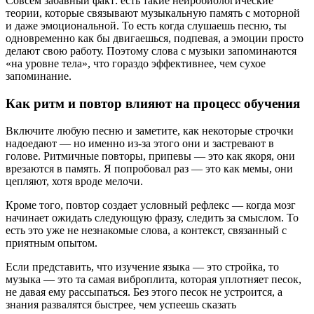
Совсем забавный факт: есть такие нейробиологические
теории, которые связывают музыкальную память с моторной
и даже эмоциональной. То есть когда слушаешь песню, ты
одновременно как бы двигаешься, подпевая, а эмоции просто
делают свою работу. Поэтому слова с музыки запоминаются
«на уровне тела», что гораздо эффективнее, чем сухое
запоминание.
Как ритм и повтор влияют на процесс обучения
Включите любую песню и заметите, как некоторые строчки
надоедают — но именно из-за этого они и застревают в
голове. Ритмичные повторы, припевы — это как якоря, они
врезаются в память. Я попробовал раз — это как мемы, они
цепляют, хотя вроде мелочи.
Кроме того, повтор создает условный рефлекс — когда мозг
начинает ожидать следующую фразу, следить за смыслом. То
есть это уже не незнакомые слова, а контекст, связанный с
приятным опытом.
Если представить, что изучение языка — это стройка, то
музыка — это та самая виброплита, которая уплотняет песок,
не давая ему рассыпаться. Без этого песок не устроится, а
знания развалятся быстрее, чем успеешь сказать