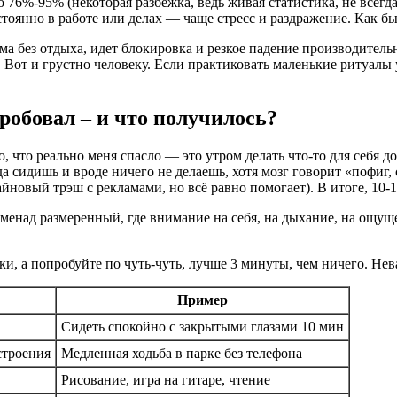
 76%-95% (некоторая разбежка, ведь живая статистика, не всегда
стоянно в работе или делах — чаще стресс и раздражение. Как б
ума без отдыха, идет блокировка и резкое падение производите
. Вот и грустно человеку. Если практиковать маленькие ритуалы
робовал – и что получилось?
то, что реально меня спасло — это утром делать что-то для себя д
 сидишь и вроде ничего не делаешь, хотя мозг говорит «пофиг, с
йновый трэш с рекламами, но всё равно помогает). В итоге, 10-1
менад размеренный, где внимание на себя, на дыхание, на ощуще
мки, а попробуйте по чуть-чуть, лучше 3 минуты, чем ничего. Н
Пример
Сидеть спокойно с закрытыми глазами 10 мин
строения
Медленная ходьба в парке без телефона
Рисование, игра на гитаре, чтение