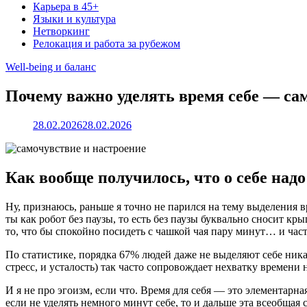
Карьера в 45+
Языки и культура
Нетворкинг
Релокация и работа за рубежом
Well-being и баланс
Почему важно уделять время себе — са
28.02.2026
28.02.2026
Как вообще получилось, что о себе над
Ну, признаюсь, раньше я точно не парился на тему выделения в
ты как робот без паузы, то есть без паузы буквально сносит кр
то, что бы спокойно посидеть с чашкой чая пару минут… и част
По статистике, порядка 67% людей даже не выделяют себе ника
стресс, и усталость) так часто сопровождает нехватку времени 
И я не про эгоизм, если что. Время для себя — это элементарн
если не уделять немного минут себе, то и дальше эта всеобщая