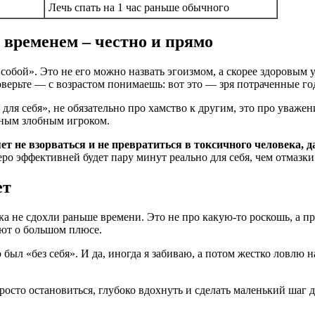
Лечь спать на 1 час раньше обычного
 временем – честно и прямо
собой». Это не его можно назвать эгоизмом, а скорее здоровым 
 поверьте — с возрастом понимаешь: вот это — зря потраченные го
 для себя», не обязательно про хамство к другим, это про уваже
вным злобным игроком.
т не взорваться и не превратиться в токсичного человека, д
еро эффективней будет пару минут реально для себя, чем отмазки
ет
ка не сдохли раньше времени. Это не про какую-то роскошь, а 
уют о большом плюсе.
был «без себя». И да, иногда я забиваю, а потом жестко ловлю н
росто остановиться, глубоко вдохнуть и сделать маленький шаг дл