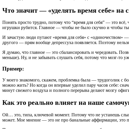
Что значит — «уделять время себе» на 
Понять просто трудно, потому что “время для себя” — это всё, 
игрушки рубится. Главное — чтобы не было скучно и чтобы ты
И зачастую люди путают «время для себя» с «одиночеством» — мо
другого — прям вообще депрессуха появляется. Поэтому нельзя 
Я думаю, что главное — это сбалансировать и чередовать. Позв
меньше). Ну, и не забывать слушать себя, потому что мозг-то у
Пример:
У моего знакомого, скажем, проблемка была — трудоголик с бол
можно жить? Но когда он впервые уделил пару часов себе: сна
минут свежего воздуха и полного перерыва делают мозгу офиг
Как это реально влияет на наше самочу
Ой… это, типа, ключевой момент. Потому что не устанешь слыша
может. Мое мнение — это не про банальные аффирмации, это про