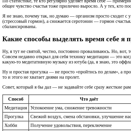
По статистике, те кто регулярно уделяет время себе — примерно
общее чувство счастья тоже прилично выросло. А у тех, кто по
Я не знаю, почему так, но думаю — организм просто сходит с 
(стрессовый гормон), а снижается серотонин — гормон счастья
сбалансированы.
Какие способы выделять время себе я п
Ну, я тут не святой, честно, постоянно проваливаюсь. Но, вот, 
Совсем недавно открыл для себя технику медитации — это когда
какую-то медитативную музыку из ютуба (да, я знаю, это оффла
Ну и простая прогулка — не просто «пройтись по делам», а про
то и этого не хватает днями на пролет.
Совет, который я бы дал — не задавайте себе сразу жесткие ра
Способ
Что даёт
Медитация
Успокоение ума, снижение тревожности
Прогулка
Свежий воздух, смена обстановки, улучшение на
Хобби
Получение удовольствия, переключение