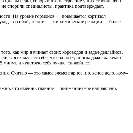
 в цифры верь), говорят, что настроение у них стабильней и
ы не спорили специалисты, практика подтверждает.
льности. На уровне гормонов — повышается кортизол
 ухода за собой, то они — эти химические реакции — более
о того, как мир начинает своих хороводов и задач-дедлайнов.
ейчас я скажу сам себе, что ты лох»; иногда даже включаю
5 минут, и чувствую себя лучше, спокойнее.
ния. Считаю — это самое элементарное, но, ясное дело, кому-
еважно, что именно, главное — внимание себе направлено.