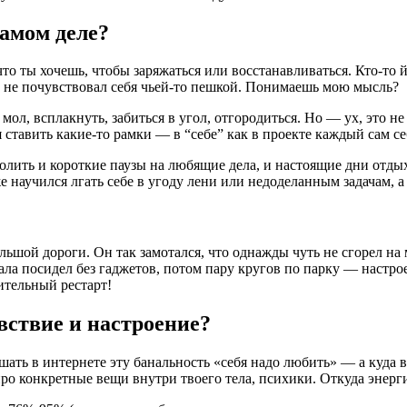
самом деле?
что ты хочешь, чтобы заряжаться или восстанавливаться. Кто-то й
 не почувствовал себя чьей-то пешкой. Понимаешь мою мысль?
л, всплакнуть, забиться в угол, отгородиться. Но — ух, это не 
ставить какие-то рамки — в “себе” как в проекте каждый сам се
олить и короткие паузы на любящие дела, и настоящие дни отдых
же научился лгать себе в угоду лени или недоделанным задачам, 
ьшой дороги. Он так замотался, что однажды чуть не сгорел на м
чала посидел без гаджетов, потом пару кругов по парку — настр
ительный рестарт!
вствие и настроение?
ть в интернете эту банальность «себя надо любить» — а куда вн
 конкретные вещи внутри твоего тела, психики. Откуда энергия,