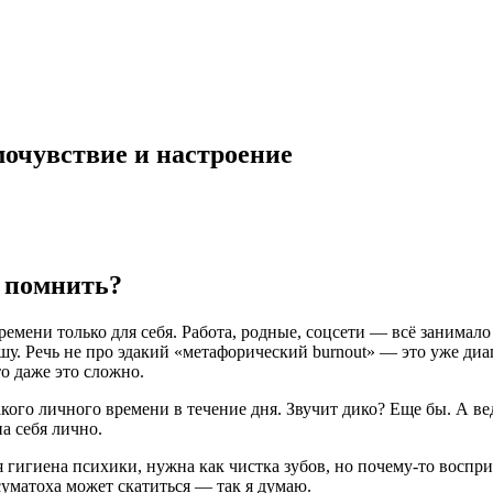
мочувствие и настроение
о помнить?
ремени только для себя. Работа, родные, соцсети — всё занимал
ышу. Речь не про эдакий «метафорический burnout» — это уже диа
о даже это сложно.
кого личного времени в течение дня. Звучит дико? Еще бы. А ве
на себя лично.
ая гигиена психики, нужна как чистка зубов, но почему-то воспр
 суматоха может скатиться — так я думаю.