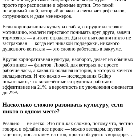
просто про расписание и офисные шутки. Это такой
невидимый клей, который держит и связывает рефералов,
сотрудников и даже менеджеров.
Если корпоративная культура слабая, сотрудники теряют
мотивацию, коллеги перестают понимать друг друга, задачи
тормозятся — а итоги страдают. Да и от выгорания никто не
застрахован — когда нет никакой поддержки, никакого
душевного контакта — это словно работаешь в вакууме.
Крутая корпоративная культура, наоборот, делает из обычных
работников — фанатов. Людей, для которых не просто
рабочие часы, а какая-то большая история, в которую хочется
вкладываться. И что важно — исследования Gallup
показывают, что вовлечённые сотрудники работают
эффективнее на 21%, а вероятность их увольнения снижается
до 25%.
Насколько сложно развивать культуру, если
никто в одном месте?
Реально — не легко. Это ппц-как сложно, потому что, честно
говоря, в офлайне все проще — можно взглядом, шуткой
зацепить, послать мем на стол, просто обсудить в коридоре…