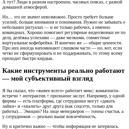
А тут? Люди в разном настроении, часовых поясах, с разной
домашней атмосферой.
Но… это не значит невозможно. Просто требует больше
усилий, больше внимания и понимания. Нужно не забывать о
небольших ритуалах — и не только рабочих, а именно
командных. Хорошо помогают регулярные видеозвонки не по
делу, делёжка успехами — даже мелкими, совместные
виртуальные кофебрейки. И конечно же — общие ценности.
Про них иногда напоминают слишком часто — но, вот, если
четко не сформулировать и не поддерживать, то этому всему
приходит быстро кирдык.
Какие инструменты реально работают
— мой субъективный взгляд
Я бы сказал, что «живее всего» работает микс: комьюнити-
встречи + интерактив + признание заслуг. Например, у одной
фирмы — есть платформа, где сотрудники могут «давать
лайки» и «хвалить» друг друга (как соцсети, только для
работы)… Эмоции? На лице менеджеров — тонны счастья, а
у сотрудников — реально выше вовлечённость.
Ну и критично важно — чтобы информация не затерялась.