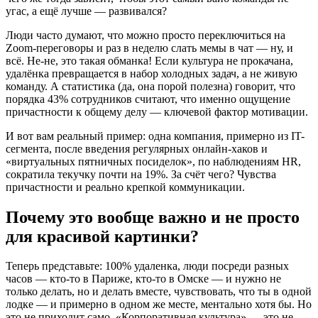
угас, а ещё лучше — развивался?
Люди часто думают, что можно просто переключиться на
Zoom-переговоры и раз в неделю слать мемы в чат — ну, и
всё. Не-не, это такая обманка! Если культура не прокачана,
удалёнка превращается в набор холодных задач, а не живую
команду. А статистика (да, она порой полезна) говорит, что
порядка 43% сотрудников считают, что именно ощущение
причастности к общему делу — ключевой фактор мотивации.
И вот вам реальный пример: одна компания, примерно из IT-
сегмента, после введения регулярных онлайн-хаков и
«виртуальных пятничных посиделок», по наблюдениям HR,
сократила текучку почти на 19%. За счёт чего? Чувства
причастности и реально крепкой коммуникации.
Почему это вообще важно и не просто
для красивой картинки?
Теперь представьте: 100% удаленка, люди посреди разных
часов — кто-то в Париже, кто-то в Омске — и нужно не
только делать, но и делать вместе, чувствовать, что ты в одной
лодке — и примерно в одном же месте, ментально хотя бы. Но
это не приходит само. «Корпоративная культура» — это не