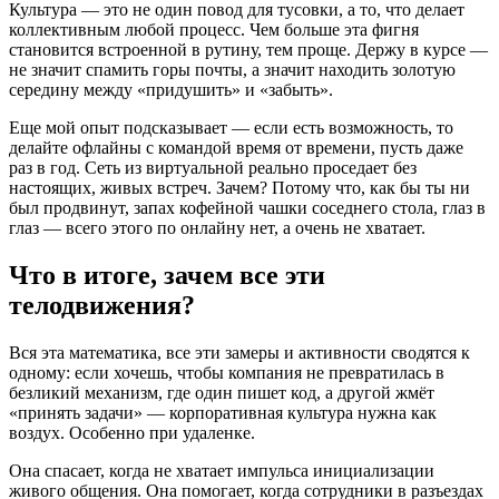
Культура — это не один повод для тусовки, а то, что делает
коллективным любой процесс. Чем больше эта фигня
становится встроенной в рутину, тем проще. Держу в курсе —
не значит спамить горы почты, а значит находить золотую
середину между «придушить» и «забыть».
Еще мой опыт подсказывает — если есть возможность, то
делайте офлайны с командой время от времени, пусть даже
раз в год. Сеть из виртуальной реально проседает без
настоящих, живых встреч. Зачем? Потому что, как бы ты ни
был продвинут, запах кофейной чашки соседнего стола, глаз в
глаз — всего этого по онлайну нет, а очень не хватает.
Что в итоге, зачем все эти
телодвижения?
Вся эта математика, все эти замеры и активности сводятся к
одному: если хочешь, чтобы компания не превратилась в
безликий механизм, где один пишет код, а другой жмёт
«принять задачи» — корпоративная культура нужна как
воздух. Особенно при удаленке.
Она спасает, когда не хватает импульса инициализации
живого общения. Она помогает, когда сотрудники в разъездах