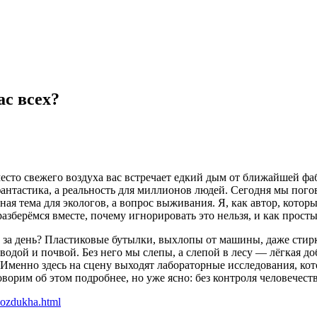
ас всех?
место свежего воздуха вас встречает едкий дым от ближайшей фаб
фантастика, а реальность для миллионов людей. Сегодня мы пог
 тема для экологов, а вопрос выживания. Я, как автор, который
азберёмся вместе, почему игнорировать это нельзя, и как прост
 за день? Пластиковые бутылки, выхлопы от машины, даже стирк
, водой и почвой. Без него мы слепы, а слепой в лесу — лёгкая 
 Именно здесь на сцену выходят лабораторные исследования, ко
рим об этом подробнее, но уже ясно: без контроля человечество