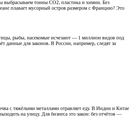
мы выбрасываем тонны CO2, пластика и химии. Без
океане плавает мусорный остров размером с Францию? Это
Птицы, рыбы, насекомые исчезают — 1 миллион видов под
т данные для законов. В России, например, следят за
очва с тяжёлыми металлами отравляет еду. В Индии и Китае
ыходить на улицу. Для бизнеса это закон: без отчётов —