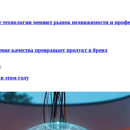
е технологии меняют рынок недвижимости и профе
ние качества превращает продукт в бренд
в этом году