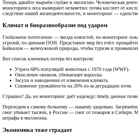
Теперь давайте нырнём глубже в экологию. Человеческая деят
мониторинга леса вымирают незаметно: почва кислеет от кисл
следствие нашей жизнедеятельности, и мониторинг — единствен
Климат и биоразнообразие под ударом
Глобальное потепление — звезда новостей, но мониторинг пок
угрозой, по данным ООН. Представьте мир без пчёл: прощайтес
Байкалом — жемчужиной природы, чтобы туризм и промышлен
Вот список ключевых потерь без контроля:
Утрата 68% популяций животных с 1970 года (WWF).
Окисление океанов, убивающее кораллы.
Засухи и наводнения от изменения климата.
Снижение урожайности на 20% из-за деградации почв.
Страшно? Да, но мониторинг даёт надежду: timely данные позво
Переходим к самому больному — нашему здоровью. Загрязнённы
смог убивает тысячи, в России — смог от пожаров в Сибири. Мо
штрафы в миллионы.
Экономика тоже страдает