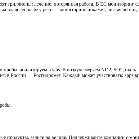
стоят триллионы: лечение, потерянная работа. В ЕС мониторинг 
вы владелец кафе у реки — мониторинг покажет, чистая ли вода
м пробы, анализируем в labs. В воздухе меряем NO2, SO2, пыль
т, в России — Росгидромет. Каждый может участвовать: apps вр
робы.
ёные продукты, ездите на велике. Поддерживайте компании с мо