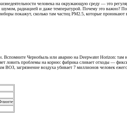
жизнедеятельности человека на окружающую среду — это регуля
 за шумом, радиацией и даже температурой. Почему это важно? П
приборы покажут, сколько там частиц PM2.5, которые проникают 
 Вспомните Чернобыль или аварию на Deepwater Horizon: там не 
ляет ловить проблемы на корню: фабрика сливает отходы — фикс
ным ВОЗ, загрязнение воздуха убивает 7 миллионов человек еже
 Флинте