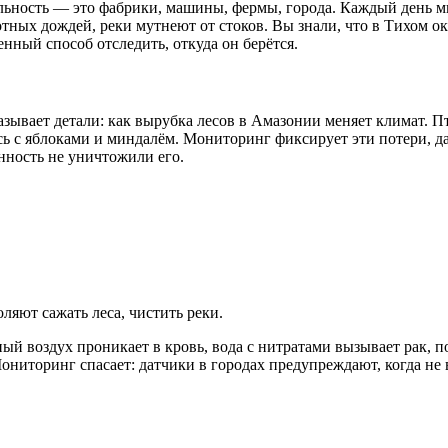
ельность — это фабрики, машины, фермы, города. Каждый день 
отных дождей, реки мутнеют от стоков. Вы знали, что в Тихом 
ный способ отследить, откуда он берётся.
азывает детали: как вырубка лесов в Амазонии меняет климат. 
ь с яблоками и миндалём. Мониторинг фиксирует эти потери, даё
ность не уничтожили его.
ляют сажать леса, чистить реки.
й воздух проникает в кровь, вода с нитратами вызывает рак, п
ниторинг спасает: датчики в городах предупреждают, когда не в