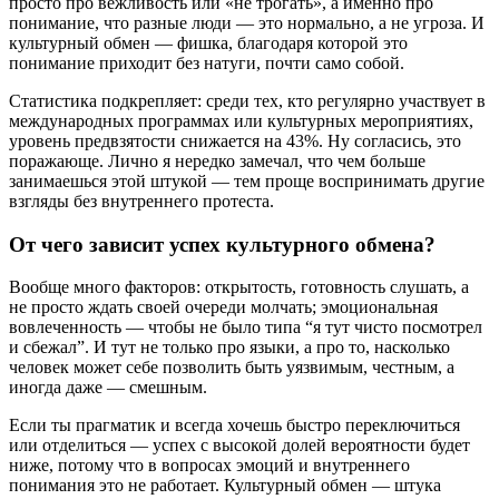
просто про вежливость или «не трогать», а именно про
понимание, что разные люди — это нормально, а не угроза. И
культурный обмен — фишка, благодаря которой это
понимание приходит без натуги, почти само собой.
Статистика подкрепляет: среди тех, кто регулярно участвует в
международных программах или культурных мероприятиях,
уровень предвзятости снижается на 43%. Ну согласись, это
поражающе. Лично я нередко замечал, что чем больше
занимаешься этой штукой — тем проще воспринимать другие
взгляды без внутреннего протеста.
От чего зависит успех культурного обмена?
Вообще много факторов: открытость, готовность слушать, а
не просто ждать своей очереди молчать; эмоциональная
вовлеченность — чтобы не было типа “я тут чисто посмотрел
и сбежал”. И тут не только про языки, а про то, насколько
человек может себе позволить быть уязвимым, честным, а
иногда даже — смешным.
Если ты прагматик и всегда хочешь быстро переключиться
или отделиться — успех с высокой долей вероятности будет
ниже, потому что в вопросах эмоций и внутреннего
понимания это не работает. Культурный обмен — штука