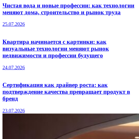
Чистая вода и новые профессии: как технологии
меняют дома, строительство и рынок труда
25.07.2026
Квартира начинается с картинки: как
визуальные технологии меняют рынок
недвижимости и профессии будущего
24.07.2026
Сертификация как драйвер роста: как
подтверждение качества превращает продукт в
бренд
23.07.2026