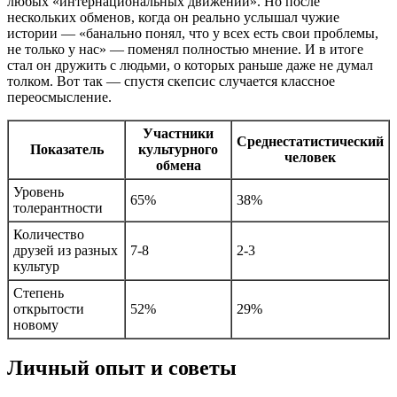
любых «интернациональных движений». Но после
нескольких обменов, когда он реально услышал чужие
истории — «банально понял, что у всех есть свои проблемы,
не только у нас» — поменял полностью мнение. И в итоге
стал он дружить с людьми, о которых раньше даже не думал
толком. Вот так — спустя скепсис случается классное
переосмысление.
Участники
Среднестатистический
Показатель
культурного
человек
обмена
Уровень
65%
38%
толерантности
Количество
друзей из разных
7-8
2-3
культур
Степень
открытости
52%
29%
новому
Личный опыт и советы