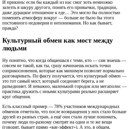
И прикинь: если бы каждый из нас смог хоть немножко
залезть в шкуру другого, понять его привычки, традиции,
даже дурацкое отношение к еде… Это могло бы полностью
поменять атмосферу вокруг — больше не было бы этого
постоянного недоверия и непонимания. Но как бывает,
правда?
Культурный обмен как мост между
людьми
Ну понятно, что когда общаешься с теми, кто — сам знаешь —
совсем не такой, как ты, сразу начинаешь искать точки
соприкосновения, которые как минимум позволят нормально
разговаривать. По факту получается, что культурный обмен —
это тот самый мост, который соединяет берега, а не
разъединяет. И неважно, маленький городок или мегаполис —
практика дружить с иными культурами реально расширяет
круг общения.
Есть классный пример — 78% участников международных
обменов отметили, что после возвращения у них стало больше
друзей из разных стран, а ещё они стали лучше понимать,
почему люди по-разному смотрят на одни и те же вещи
(говорят, бывает прямо «вау-эффект»). А это, в общем,