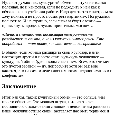
Ну, я вот думаю так: культурный обмен — штука не только
полезная, но и кайфовая, если не подходить к ней как к
обязаловке по учебе или работе. Надо делать это с настроем «я
хочу понять, а не просто посмотреть картинки». Погружайся
полностью. И не странно, если сначала будет сложно —
привыкнуть, вроде, к чужим привычкам, мыслям…
«Лично я считаю, что настоящая толерантность
рождается из опыта, а не из книжек и умных речей. Кто
попробовал — тот понял, как это меняет восприятие.»
В общем, если хочешь расширить свой кругозор, найти
настоящих друзей и просто стать чуть-чуть человечнее —
культурный обмен будет твоим спасением. Всем, кто считает
это пустой забавой — ну, попробуйте хотя бы раз; мне
кажется, там на самом деле ключ к многим недопониманиям и
конфликтам.
Заключение
Итог, как бы, такой: культурный обмен — это больше, чем
просто общение. Это мощная штука, которая за счет
постоянного столкновения с новым и непонятным развивает
наши межличностные связи, заставляет нас быть терпимее и