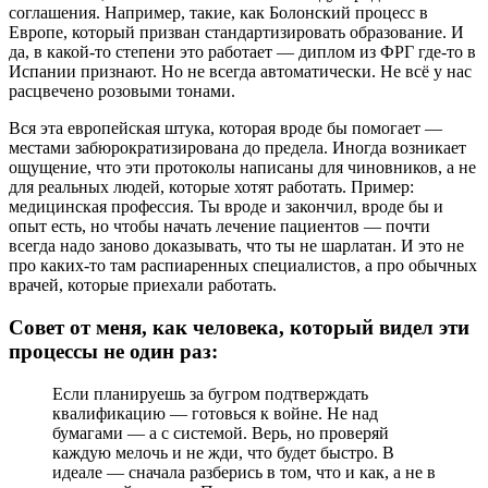
соглашения. Например, такие, как Болонский процесс в
Европе, который призван стандартизировать образование. И
да, в какой-то степени это работает — диплом из ФРГ где-то в
Испании признают. Но не всегда автоматически. Не всё у нас
расцвечено розовыми тонами.
Вся эта европейская штука, которая вроде бы помогает —
местами забюрократизирована до предела. Иногда возникает
ощущение, что эти протоколы написаны для чиновников, а не
для реальных людей, которые хотят работать. Пример:
медицинская профессия. Ты вроде и закончил, вроде бы и
опыт есть, но чтобы начать лечение пациентов — почти
всегда надо заново доказывать, что ты не шарлатан. И это не
про каких-то там распиаренных специалистов, а про обычных
врачей, которые приехали работать.
Совет от меня, как человека, который видел эти
процессы не один раз:
Если планируешь за бугром подтверждать
квалификацию — готовься к войне. Не над
бумагами — а с системой. Верь, но проверяй
каждую мелочь и не жди, что будет быстро. В
идеале — сначала разберись в том, что и как, а не в