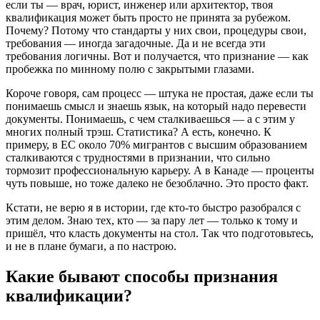
если ты — врач, юрист, инженер или архитектор, твоя
квалификация может быть просто не принята за рубежом.
Почему? Потому что стандарты у них свои, процедуры свои,
требования — иногда загадочные. Да и не всегда эти
требования логичны. Вот и получается, что признание — как
пробежка по минному полю с закрытыми глазами.
Короче говоря, сам процесс — штука не простая, даже если ты
понимаешь смысл и знаешь язык, на который надо перевести
документы. Понимаешь, с чем сталкиваешься — а с этим у
многих полный трэш. Статистика? А есть, конечно. К
примеру, в ЕС около 70% мигрантов с высшим образованием
сталкиваются с трудностями в признании, что сильно
тормозит профессиональную карьеру. А в Канадe — проценты
чуть повыше, но тоже далеко не безоблачно. Это просто факт.
Кстати, не верю я в истории, где кто-то быстро разобрался с
этим делом. Знаю тех, кто — за пару лет — только к тому и
пришёл, что класть документы на стол. Так что подготовьтесь,
и не в плане бумаги, а по настрою.
Какие бывают способы признания
квалификации?