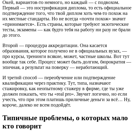
Окей, вариантов-то немного, но каждый — с подвохом.
Первый — это нострификация диплома, то есть официальное
подтверждение того, что твой диплом хоть чем-то похож на
их местные стандарты. Но не всегда «почти похож» значит
«принимается». Есть страны, которые требуют экзотические
тесты, экзамены — как будто тебя на работу ни разу не брали
до этого.
Второй — процедура аккредитации. Она касается
образования, которое получено не в официальных вузах, —
про курсы, тренинги всякие, может, частные школы. Вот тут
вообще так себе. Процесс может быть долгим, бюрократия —
эпичная, а результат на поверку — неработающий.
И третий способ — переобучение или подтверждение
квалификации через практику. Тут, типа, назначают
стажировку, как неопытному стажеру в фирме, где ты уже
должен показать, что ты «real pro». Звучит логично, но если
учесть, что при этом платишь приличные деньги за всё… Ну,
короче, далеко не всем подойдёт.
Типичные проблемы, о которых мало
кто говорит