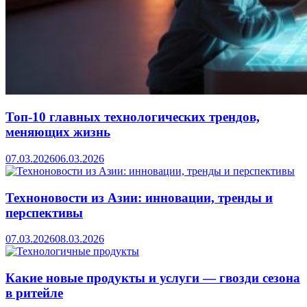
Топ-10 главных технологических трендов,
меняющих жизнь
07.03.2026
06.03.2026
Техноновости из Азии: инновации, тренды и
перспективы
07.03.2026
08.03.2026
Какие новые продукты и услуги — гвозди сезона
в ритейле