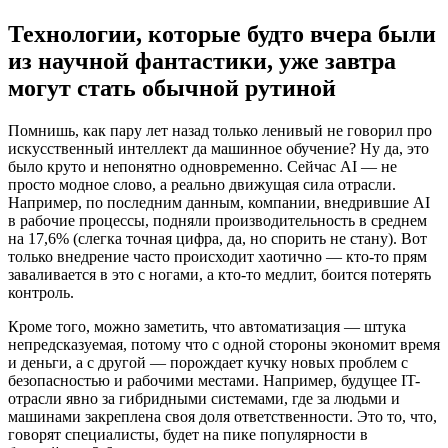
Технологии, которые будто вчера были
из научной фантастики, уже завтра
могут стать обычной рутиной
Помнишь, как пару лет назад только ленивый не говорил про
искусственный интеллект да машинное обучение? Ну да, это
было круто и непонятно одновременно. Сейчас AI — не
просто модное слово, а реально движущая сила отрасли.
Например, по последним данным, компании, внедрившие AI
в рабочие процессы, подняли производительность в среднем
на 17,6% (слегка точная цифра, да, но спорить не стану). Вот
только внедрение часто происходит хаотично — кто-то прям
заваливается в это с ногами, а кто-то медлит, боится потерять
контроль.
Кроме того, можно заметить, что автоматизация — штука
непредсказуемая, потому что с одной стороны экономит время
и деньги, а с другой — порождает кучку новых проблем с
безопасностью и рабочими местами. Например, будущее IT-
отрасли явно за гибридными системами, где за людьми и
машинами закреплена своя доля ответственности. Это то, что,
говорят специалисты, будет на пике популярности в