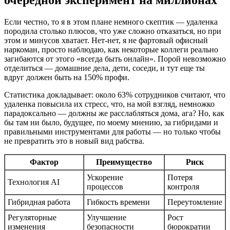
очередной эксперимент на миллионах
Если честно, то я в этом плане немного скептик — удаленка
породила столько плюсов, что уже сложно отказаться, но при
этом и минусов хватает. Нет-нет, я не фартовый офисный
наркоман, просто наблюдаю, как некоторые коллеги реально
загибаются от этого «всегда быть онлайн». Порой невозможно
отделиться — домашние дела, дети, соседи, и тут еще ты
вдруг должен быть на 150% профи.
Статистика докладывает: около 63% сотрудников считают, что
удаленка повысила их стресс, что, на мой взгляд, немножко
парадоксально — должны же расслабляться дома, ага? Но, как
бы там ни было, будущее, по моему мнению, за гибридами и
правильными инструментами для работы — но только чтобы
не превратить это в новый вид рабства.
Фактор
Преимущество
Риск
Ускорение
Потеря
Технология AI
процессов
контроля
Гибридная работа
Гибкость времени
Переутомление
Регуляторные
Улучшение
Рост
изменения
безопасности
бюрократии