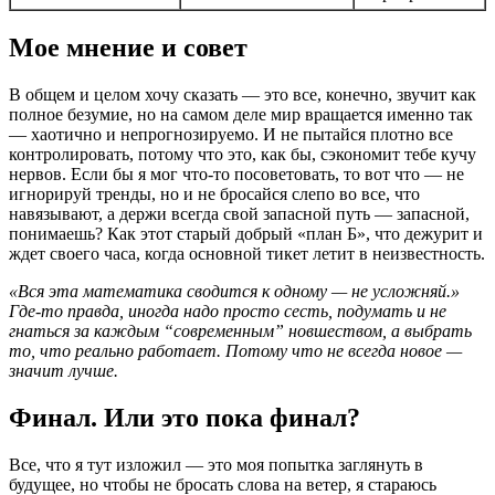
Мое мнение и совет
В общем и целом хочу сказать — это все, конечно, звучит как
полное безумие, но на самом деле мир вращается именно так
— хаотично и непрогнозируемо. И не пытайся плотно все
контролировать, потому что это, как бы, сэкономит тебе кучу
нервов. Если бы я мог что-то посоветовать, то вот что — не
игнорируй тренды, но и не бросайся слепо во все, что
навязывают, а держи всегда свой запасной путь — запасной,
понимаешь? Как этот старый добрый «план Б», что дежурит и
ждет своего часа, когда основной тикет летит в неизвестность.
«Вся эта математика сводится к одному — не усложняй.»
Где-то правда, иногда надо просто сесть, подумать и не
гнаться за каждым “современным” новшеством, а выбрать
то, что реально работает. Потому что не всегда новое —
значит лучше.
Финал. Или это пока финал?
Все, что я тут изложил — это моя попытка заглянуть в
будущее, но чтобы не бросать слова на ветер, я стараюсь