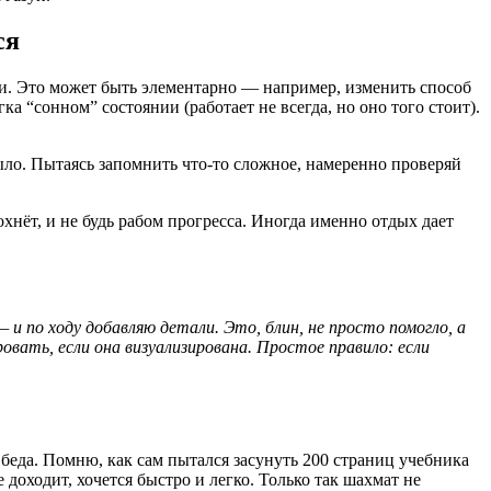
ся
щи. Это может быть элементарно — например, изменить способ
ка “сонном” состоянии (работает не всегда, но оно того стоит).
ло. Пытаясь запомнить что-то сложное, намеренно проверяй
охнёт, и не будь рабом прогресса. Иногда именно отдых дает
и по ходу добавляю детали. Это, блин, не просто помогло, а
овать, если она визуализирована. Простое правило: если
я беда. Помню, как сам пытался засунуть 200 страниц учебника
 доходит, хочется быстро и легко. Только так шахмат не