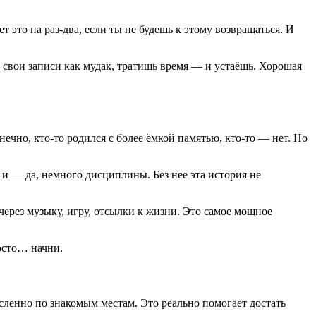
 это на раз-два, если ты не будешь к этому возвращаться. И
шь свои записи как мудак, тратишь время — и устаёшь. Хорошая
ечно, кто-то родился с более ёмкой памятью, кто-то — нет. Но
х и — да, немного дисциплины. Без нее эта история не
 через музыку, игру, отсылки к жизни. Это самое мощное
росто… начни.
сленно по знакомым местам. Это реально помогает достать