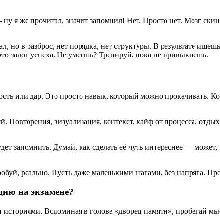
 я же прочитал, значит запомнил! Нет. Просто нет. Мозг скинет
ал, но в разброс, нет порядка, нет структуры. В результате ище
то залог успеха. Не умеешь? Тренируй, пока не привыкнешь.
сть или дар. Это просто навык, который можно прокачивать. Кон
яй. Повторения, визуализация, контекст, кайф от процесса, отды
удет запомнить. Думай, как сделать её чуть интереснее — может,
опробуй, реально. Пусть даже маленькими шагами, без напряга. П
ию на экзамене?
и историями. Вспоминая в голове «дворец памяти», пробегай мы