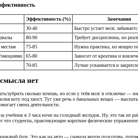
ффективность
Эффективность (%)
Замечания
30-40
Быстро устает мозг, забываетс
ервалы
80-90
Требует дисциплины, но реал
 местам
75-85
Нужна практика, но мощно п
и/эмоциями
65-80
Зависит от креатива и вовле
70-85
Лучше усваивается и закрепл
 смысла нет
ь/зубрить сколько хочешь, но если у тебя мозг в отключке — ни
лия коту под хвост. Тут уже речь о банальных вещах — выспаться
омогает смена деятельности.
за учебник в 3 часа ночи на голодный желудок. Ну, это так не р
ают что студенты, практикующие короткие физические упражнен
окачай базу. Это как на авто — сначала мотор подготовь, потом