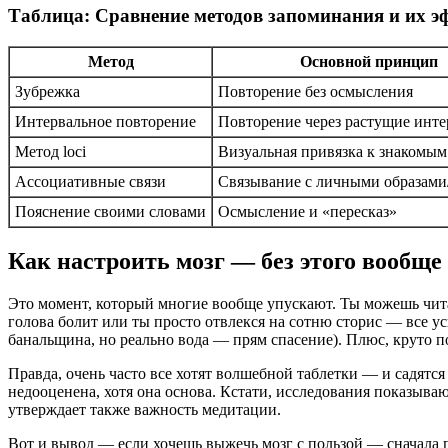
Таблица: Сравнение методов запоминания и их э
Метод
Основной принцип
Зубрежка
Повторение без осмысления
Интервальное повторение
Повторение через растущие инт
Метод loci
Визуальная привязка к знакомым
Ассоциативные связи
Связывание с личными образам
Пояснение своими словами
Осмысление и «пересказ»
Как настроить мозг — без этого вообще
Это момент, который многие вообще упускают. Ты можешь читат
голова болит или ты просто отвлекся на сотню сторис — все уси
банальщина, но реально вода — прям спасение). Плюс, круто п
Правда, очень часто все хотят волшебной таблетки — и садятся 
недооценена, хотя она основа. Кстати, исследования показыв
утверждает также важность медитации.
Вот и вывод — если хочешь выжечь мозг с пользой — сначала пр