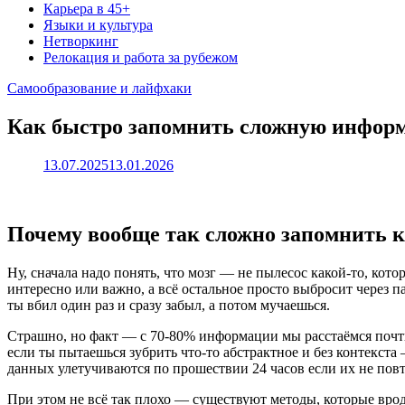
Карьера в 45+
Языки и культура
Нетворкинг
Релокация и работа за рубежом
Самообразование и лайфхаки
Как быстро запомнить сложную инфор
13.07.2025
13.01.2026
Почему вообще так сложно запомнить 
Ну, сначала надо понять, что мозг — не пылесос какой-то, кот
интересно или важно, а всё остальное просто выбросит через п
ты вбил один раз и сразу забыл, а потом мучаешься.
Страшно, но факт — с 70-80% информации мы расстаёмся почти н
если ты пытаешься зубрить что-то абстрактное и без контекста
данных улетучиваются по прошествии 24 часов если их не повт
При этом не всё так плохо — существуют методы, которые врод