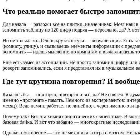
Что реально помогает быстро запомнит
Для начала — разложи всё на плитки, иначе никак. Мозг наш в 
запомнить таблицу из 120 цифр подряд — нереально, да? А вот 
Но не только это. Очень крутая штука — визуализация. Есть т
(комнату, улицу), и связываешь элементы информации с предме
вспомнить — идёшь мысленно по комнатам и вылавливаешь то,
Еще есть замес из ассоциаций. Не просто запомнил цифру или 
роверги запоминались, если я представлял их в музыкальном в
Где тут крутизна повторения? И вообще
Казалось бы — повторял, повторял и всё, да? Не совсем. Я дум
именно «прогонять» память. Немного из экспериментов: интер
месяц). Ведь память работает не линейно, а через именно эти 
Почему так? Вся эта химия синоптических связей тоже. В мозге
базовая байка. И вот что забавно — многократные исследовани
Однако, повторение — это не механика, а игра с мозгом. Нельзя