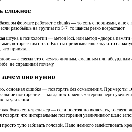
ь сложное
базовом формате работает с chunks — то есть с порциями, а не 
если разобьёшь на группы по 5-7, то шансы резко возрастают.
акая штука в психологии — метод loci, или метод «дворца памят
тами, которые там стоят. Вот ты привязываешь какую-то сложную
 что привязал.
слово — а связал это с чем-то личным, смешным или абсурдным —
айбе, не спрашивай почему.
 зачем оно нужно
аю, основная ошибка — повторять без осмысления. Пример: ты 10 
вальное повторение — когда повторяешь материал через увеличи
циклы усиления.
 как будто есть тренажер — если постоянно включать, то связи л
я говорят, что интервальные повторения увеличивают шанс запо
 просто тупо забивать головой. Надо немного задействовать креа