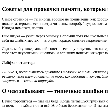
Советы для прокачки памяти, которые 
Самое странное — ты иногда вообще не понимаешь, как хорошо
подачи материала: если всегда читаешь, попробуй аудио, потом 
Иногда помогает, честно.
Еще штука — учись через ошибку. Вспомни хотя бы школьные в
себя на слабых местах — это дает гораздо сильнее закрепление.
Ладно, мой универсальный совет — если чувствуешь, что матери
тебе этот неуловимый «щелчок» и вспышку понимания через по
Лайфхак от автора
«Лично я, когда пытаюсь врубиться в сложные темы, сначала р
реально перевернуло понимание того, как работает голова. Это
запутался — сначала нарисуй».
О чем забывают — типичные ошибки пр
Вечно торопиться — главная беда. Когда пытаешься грузиться о
за ночь — и забыл почти всё. Это было бессмысленно. И ты зна