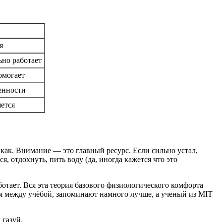
я
ьно работает
омогает
ченности
яется
как. Внимание — это главный ресурс. Если сильно устал,
, отдохнуть, пить воду (да, иногда кажется что это
аботает. Вся эта теория базового физиологического комфорта
ия между учёбой, запоминают намного лучше, а ученый из MIT
 газуй.