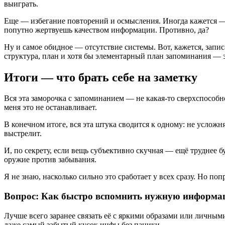
выиграть.
Еще — избегание повторений и осмысления. Иногда кажется — ну
попутно жертвуешь качеством информации. Противно, да?
Ну и самое обидное — отсутствие системы. Вот, кажется, запис
структура, план и хотя бы элементарный план запоминания — э
Итоги — что брать себе на заметку
Вся эта заморочка с запоминанием — не какая-то сверхспособно
меня это не останавливает.
В конечном итоге, вся эта штука сводится к одному: не усложн
выстрелит.
И, по секрету, если вещь субъективно скучная — ещё труднее б
оружие против забывания.
Я не знаю, насколько сильно это сработает у всех сразу. Но п
Вопрос: Как быстро вспомнить нужную информац
Лучше всего заранее связать её с яркими образами или личным
даже самый забытый кусок инфы без паники.