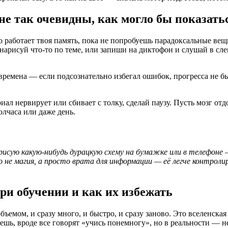
не так очевидны, как могло бы показать
 работает твоя память, пока не попробуешь парадоксальные ве
нарисуй что-то по теме, или запиши на диктофон и слушай в слег
ремена — если подсознательно избегал ошибок, прогресса не бы
ал нервирует или сбивает с толку, сделай паузу. Пусть мозг отд
лчаса или даже день.
исую какую-нибудь дурацкую схему на бумажке или в телефоне — 
 не магия, а просто врата для информации — её легче контролир
и обучении и как их избежать
бъемом, и сразу много, и быстро, и сразу заново. Это вселенска
ешь, вроде все говорят «учись понемногу», но в реальности — не