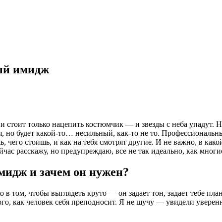
ый имидж
, и стоит только нацепить костюмчик — и звезды с неба упадут. Н
я, но будет какой-то… несильный, как-то не то. Профессионал
ь, чего стоишь, и как на тебя смотрят другие. И не важно, в как
час расскажу, но предупреждаю, все не так идеально, как многие
мидж и зачем он нужен?
 в том, чтобы выглядеть круто — он задает тон, задает тебе пла
ого, как человек себя преподносит. Я не шучу — увидели уверен