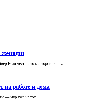
т женщин
айвер Если честно, то менторство —…
 на работе и дома
ьно — мир уже не тот,…