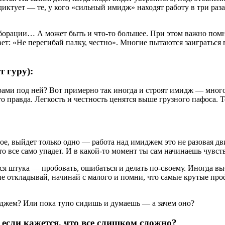
ктует — те, у кого «сильный имидж» находят работу в три раза 
орации… А может быть и что-то большее. При этом важно помнит
т: «Не перегибай палку, честно». Многие пытаются заиграться в
т гуру):
рами под ней? Вот примерно так иногда и строят имидж — много
о правда. Легкость и честность ценятся выше грузного пафоса. 
ное, выйдет только одно — работа над имиджем это не разовая д
о все само упадет. И в какой-то момент ты сам начинаешь чувство
т вся штука — пробовать, ошибаться и делать по-своему. Иногда
 откладывай, начинай с малого и помни, что самые крутые профи
миджем? Или пока тупо сидишь и думаешь — а зачем оно?
сли кажется, что все слишком сложно?