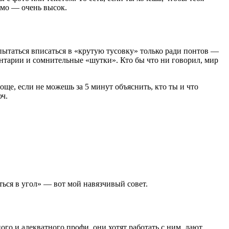
имо — очень высок.
 пытаться вписаться в «крутую тусовку» только ради понтов —
ентарии и сомнительные «шутки». Кто бы что ни говорил, мир
роще, если не можешь за 5 минут объяснить, кто ты и что
юч.
ться в угол» — вот мой навязчивый совет.
ого и адекватного профи, они хотят работать с ним, дают