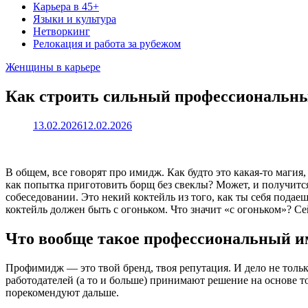
Карьера в 45+
Языки и культура
Нетворкинг
Релокация и работа за рубежом
Женщины в карьере
Как строить сильный профессиональн
13.02.2026
12.02.2026
В общем, все говорят про имидж. Как будто это какая-то магия
как попытка приготовить борщ без свеклы? Может, и получитс
собеседовании. Это некий коктейль из того, как ты себя подаеш
коктейль должен быть с огоньком. Что значит «с огоньком»? Сей
Что вообще такое профессиональный и
Профимидж — это твой бренд, твоя репутация. И дело не только
работодателей (а то и больше) принимают решение на основе т
порекомендуют дальше.