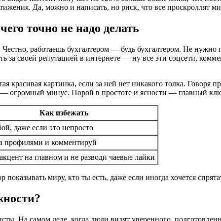
тижения. Да, можно и написать, но риск, что все проскроллят м
его точно не надо делать
я. Честно, работаешь бухгалтером — будь бухгалтером. Не нужно
ь за своей репутацией в интернете — ну все эти соцсети, комм
ая красивая картинка, если за ней нет никакого толка. Говоря п
это — огромный минус. Порой в простоте и ясности — главный кл
Как избежать
бой, даже если это непросто
а профилями и комментируй
акцент на главном и не разводи чаевые лайки
показывать миру, кто ты есть, даже если иногда хочется спрята
жности?
исты. На самом деле, когда люди видят уверенного, подготовленн