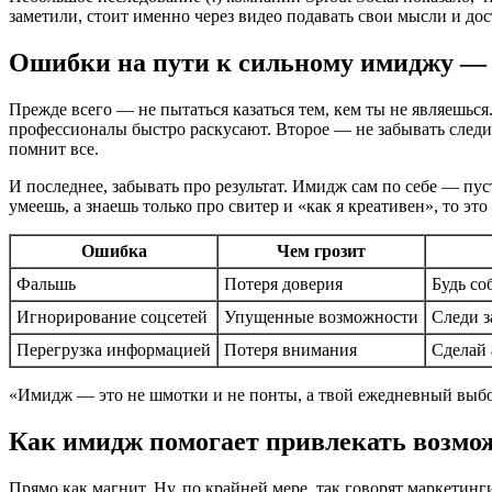
заметили, стоит именно через видео подавать свои мысли и дос
Ошибки на пути к сильному имиджу — ч
Прежде всего — не пытаться казаться тем, кем ты не являешьс
профессионалы быстро раскусают. Второе — не забывать следит
помнит все.
И последнее, забывать про результат. Имидж сам по себе — пуст
умеешь, а знаешь только про свитер и «как я креативен», то 
Ошибка
Чем грозит
Фальшь
Потеря доверия
Будь со
Игнорирование соцсетей
Упущенные возможности
Следи з
Перегрузка информацией
Потеря внимания
Сделай 
«Имидж — это не шмотки и не понты, а твой ежедневный выбор 
Как имидж помогает привлекать возмо
Прямо как магнит. Ну, по крайней мере, так говорят маркетинг