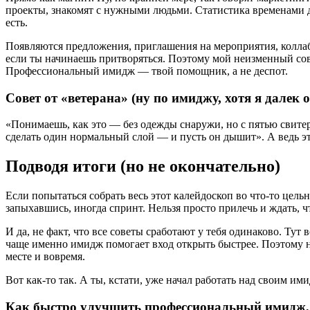
проекты, знакомят с нужными людьми. Статистика временами ди
есть.
Появляются предложения, приглашения на мероприятия, коллаб
если ты начинаешь притворяться. Поэтому мой неизменный сове
Профессиональный имидж — твой помощник, а не деспот.
Совет от «ветерана» (ну по имиджу, хотя я далек о
«Понимаешь, как это — без одежды снаружи, но с пятью свите
сделать один нормальный слой — и пусть он дышит». А ведь эт
Подводя итоги (но не окончательно)
Если попытаться собрать весь этот калейдоскоп во что-то цель
запыхавшись, иногда спринт. Нельзя просто прилечь и ждать, чт
И да, не факт, что все советы сработают у тебя одинаково. Ту
чаще именно имидж помогает вход открыть быстрее. Поэтому не
месте и вовремя.
Вот как-то так. А ты, кстати, уже начал работать над своим и
Как быстро улучшить профессиональный имидж, е