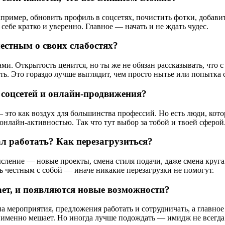
 Например, обновить профиль в соцсетях, почистить фотки, доб
себе кратко и уверенно. Главное — начать и не ждать чудес.
естным о своих слабостях?
ками. Открытость ценится, но ты же не обязан рассказывать, что
ить. Это гораздо лучше выглядит, чем просто нытье или попытка 
соцсетей и онлайн-продвижения?
— это как воздух для большинства профессий. Но есть люди, ко
онлайн-активностью. Так что тут выбор за тобой и твоей сферой
ал работать? Как перезагрузиться?
ление — новые проекты, смена стиля подачи, даже смена круга о
ть честным с собой — иначе никакие перезагрузки не помогут.
ет, и появляются новые возможности?
мероприятия, предложения работать и сотрудничать, а главное —
то именно мешает. Но иногда лучше подождать — имидж не всегд