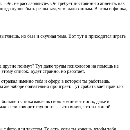
: «Эй, не расслабляйся». Он требует постоянного апдейта, как
Иногда лучше быть реальным, чем вылизанным. В этом и фишка,
вытянешь, но база и скучная тема. Вот тут и приходится играть
да другие поймут? Тут даже труды психологов на помощь не
 этому список. Будет странно, но работает.
 отражал именно тебя и сферу, в которой ты работаешь.
ом же наборе обязательно проиграет. Тут срабатывает правило
 больше ты показываешь свою компетентность, даже в
даже если говорит глупости — зато видят, что ты живой.
 с фото или текстом. То есть, если ты хочешь, чтобы тебя