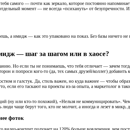
 тебя самого — почти как зеркало, которое постоянно напоминает
 отдельный момент — не всегда «психануть» от безупречности. 
ешь, а имидж — как это упаковано на показ. Без базы ничего не 
идж — шаг за шагом или в хаосе?
нанию. Но если ты не понимаешь, что тебя отличает — зачем тог
орон и попроси кого-то (да, тех самых друзей/коллег) добавить к
стюм и галстук. Да, стиль важен, но куда важнее — чтобы образ
, если его таскают на проекты из-за опыта, а маркетолог в так
й (ну или кто-то похожий), «Нельзя не коммуницировать». Чем
люди чаще берут того, кто не молчит, а иногда и лезет в микр, 
нее фоток
то видео-контент получает на 120% больше вовлечения, чем посты