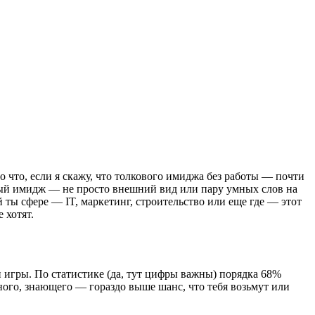
о что, если я скажу, что толкового имиджа без работы — почти
ьный имидж — не просто внешний вид или пару умных слов на
ой ты сфере — IT, маркетинг, строительство или еще где — этот
 хотят.
н игры. По статистике (да, тут цифры важны) порядка 68%
ного, знающего — гораздо выше шанс, что тебя возьмут или