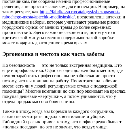
поставщикам, где собраны именно профессиональные
решения, а не просто «галочка» для инспекции. Например, на
таком ресурсе, как
https://fabrika-sp.ru/catalog/siz/bezopasnost-
rabochego-mesta/aptechki-meditsinskie/
, представлены аптечки и
медицинские наборы, которые учитывают реальные риски
городского офиса: от мелких травм до более серьезных
происшествий. Здесь важно не сэкономить, потому что в
критической минуты именно содержимое такой коробки
может подарить драгоценное время врачам.
Эргономика и чистота как часть заботы
Но безопасность — это не только экстренная медицина. Это
еще и профилактика. Офис сегодня должен быть местом, где
нельзя заработать профессиональное заболевание просто
потому, что вы пришли на работу. Посмотрите на рабочие
места: есть ли у людей регулируемые стулья с поддержкой
поясницы? Многие компании до сих пор экономят на креслах,
покупая дешевые «вертушки», а потом удивляются, что у
отдела продаж массово болят спины.
Также в эпоху, когда мы боремся за каждого сотрудника,
важно пересмотреть подход к вентиляции и уборке.
Гибридный график привел к тому, что в офисе редко бывает
«полная посадка», но это не значит, что воздух чище.