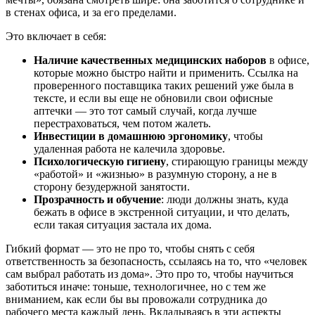
в стенах офиса, и за его пределами.
Это включает в себя:
Наличие качественных медицинских наборов
в офисе,
которые можно быстро найти и применить. Ссылка на
проверенного поставщика таких решений уже была в
тексте, и если вы еще не обновили свои офисные
аптечки — это тот самый случай, когда лучше
перестраховаться, чем потом жалеть.
Инвестиции в домашнюю эргономику
, чтобы
удаленная работа не калечила здоровье.
Психологическую гигиену
, стирающую границы между
«работой» и «жизнью» в разумную сторону, а не в
сторону безудержной занятости.
Прозрачность и обучение
: люди должны знать, куда
бежать в офисе в экстренной ситуации, и что делать,
если такая ситуация застала их дома.
Гибкий формат — это не про то, чтобы снять с себя
ответственность за безопасность, ссылаясь на то, что «человек
сам выбрал работать из дома». Это про то, чтобы научиться
заботиться иначе: тоньше, технологичнее, но с тем же
вниманием, как если бы вы провожали сотрудника до
рабочего места каждый день. Вкладываясь в эти аспекты