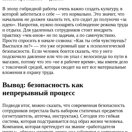
В эпоху гибридной работы очень важно создать культуру, в
которой заботиться о себе — это нормально. Это значит, что
начальник не должен хвалить тех, кто сидит до полуночи «за
идею». Напротив, нужно поощрять соблюдение режима труда
и отдыха. Для удаленных сотрудников стоит внедрить
практику «чек-инов» не по задачам, а по самочувствию.
Просто спросить в начале созвона: «Как ты себя чувствуешь?
Выспался ли?» — это уже огромный шаг к психологической
безопасности. Если человек боится сказать, что у него
подскочило давление или что он упал с велосипеда по пути в
магазин, потому что это «не в рабочее время», мы имеем дело
с токсичной средой, которая сводит на нет все материальные
вложения в охрану труда.
Вывод: безопасность как
непрерывный процесс
Подводя итог, можно сказать, что современная безопасность
сотрудников перестала быть набором статичных предметов
(огнетушитель, аптечка, инструктаж). Сегодня это гибкая
система, которая подстраивается под образ жизни человека.
Компания, которая претендует на звание «работодателя
мечты», обязана смотреть шире: она заботится о сотруднике и