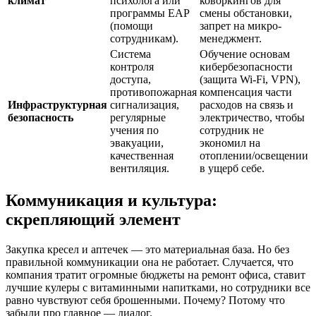
климат
психолога или
коворкингов для
программы EAP
смены обстановки,
(помощи
запрет на микро-
сотрудникам).
менеджмент.
Система
Обучение основам
контроля
кибербезопасности
доступа,
(защита Wi-Fi, VPN),
противопожарная
компенсация части
Инфраструктурная
сигнализация,
расходов на связь и
безопасность
регулярные
электричество, чтобы
учения по
сотрудник не
эвакуации,
экономил на
качественная
отоплении/освещении
вентиляция.
в ущерб себе.
Коммуникация и культура:
скрепляющий элемент
Закупка кресел и аптечек — это материальная база. Но без
правильной коммуникации она не работает. Случается, что
компания тратит огромные бюджеты на ремонт офиса, ставит
лучшие кулеры с витаминными напитками, но сотрудники все
равно чувствуют себя брошенными. Почему? Потому что
забыли про главное — диалог.