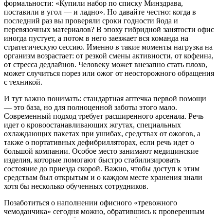
формальности: «Купили набор по списку Минздрава,
поставили в угол — и ладно». Но давайте честно: когда в
последний раз вы проверяли сроки годности йода и
перевязочных материалов? В эпоху гибридной занятости офис
иногда пустует, а потом в него заезжает вся команда на
стратегическую сессию. Именно в такие моменты нагрузка на
организм возрастает: от резкой смены активности, от кофеина,
от стресса дедлайнов. Человеку может внезапно стать плохо,
может случиться порез или ожог от неосторожного обращения
с техникой.
И тут важно понимать: стандартная аптечка первой помощи
— это база, но для полноценной заботы этого мало.
Современный подход требует расширенного арсенала. Речь
идет о кровоостанавливающих жгутах, специальных
охлаждающих пакетах при ушибах, средствах от ожогов, а
также о портативных дефибрилляторах, если речь идет о
большой компании. Особое место занимают медицинские
изделия, которые помогают быстро стабилизировать
состояние до приезда скорой. Важно, чтобы доступ к этим
средствам был открытым и о каждом месте хранения знали
хотя бы несколько обученных сотрудников.
Позаботиться о наполнении офисного «тревожного
чемоданчика» сегодня можно, обратившись к проверенным