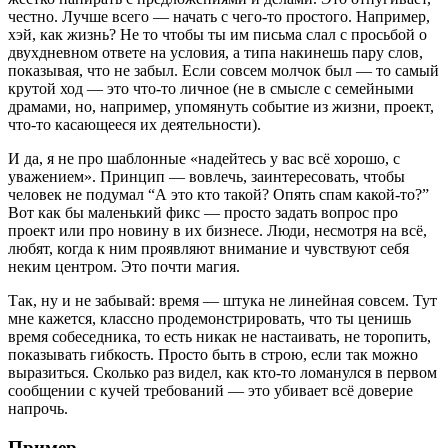
честно. Лучше всего — начать с чего-то простого. Например,
хэй, как жизнь? Не то чтобы ты им письма слал с просьбой о
двухдневном ответе на условия, а типа накинешь пару слов,
показывая, что не забыл. Если совсем молчок был — то самый
крутой ход — это что-то личное (не в смысле с семейными
драмами, но, например, упомянуть событие из жизни, проект,
что-то касающееся их деятельности).
И да, я не про шаблонные «надейтесь у вас всё хорошо, с
уважением». Принцип — вовлечь, заинтересовать, чтобы
человек не подумал “А это кто такой? Опять спам какой-то?”
Вот как бы маленький фикс — просто задать вопрос про
проект или про новину в их бизнесе. Люди, несмотря на всё,
любят, когда к ним проявляют внимание и чувствуют себя
неким центром. Это почти магия.
Так, ну и не забывай: время — штука не линейная совсем. Тут
мне кажется, классно продемонстрировать, что ты ценишь
время собеседника, то есть никак не настаивать, не торопить,
показывать гибкость. Просто быть в строю, если так можно
выразиться. Сколько раз видел, как кто-то ломанулся в первом
сообщении с кучей требований — это убивает всё доверие
напрочь.
Пример