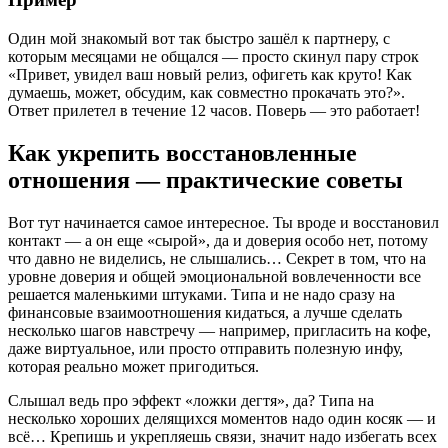
Один мой знакомый вот так быстро зашёл к партнеру, с
которым месяцами не общался — просто скинул пару строк
«Привет, увидел ваш новый релиз, офигеть как круто! Как
думаешь, может, обсудим, как совместно прокачать это?».
Ответ прилетел в течение 12 часов. Поверь — это работает!
Как укрепить восстановленные
отношения — практические советы
Вот тут начинается самое интересное. Ты вроде и восстановил
контакт — а он еще «сырой», да и доверия особо нет, потому
что давно не виделись, не слышались… Секрет в том, что на
уровне доверия и общей эмоциональной вовлеченности все
решается маленькими штуками. Типа и не надо сразу на
финансовые взаимоотношения кидаться, а лучше сделать
несколько шагов навстречу — например, пригласить на кофе,
даже виртуальное, или просто отправить полезную инфу,
которая реально может пригодиться.
Слышал ведь про эффект «ложки дегтя», да? Типа на
несколько хороших делящихся моментов надо один косяк — и
всё… Крепишь и укрепляешь связи, значит надо избегать всех