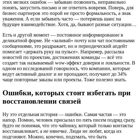
этих мелких ошибок — забываю позвонить, неправильно
понять, запустить письмо и не ответить вовремя. Поверь, для
бизнес-партнеров это порой не просто формальность, а знак
уважения. А если забывать часто — потеряешь шанс на
будущее взаимодействие. Хотя, да, бывают разные ситуации…
Есть и другой момент — постоянное информирование в
деликатной форме. Не «заливай» почту или чат постоянными
сообщениями, это раздражает, но и периодический апдейт
помогает «держать руку на пульсе». Например, рассылка
новостей по проектам, достижениях команды — всё это
создает так называемый wow-эффект доверия и лояльности. В
одном из исследований говорилось, что компании, которые
ведут активный диалог и не пропадают, получают до 34%
чаще повторные заказы или проекты. Тоже полезно знать.
Ошибки, которых стоит избегать при
восстановлении связей
Ну это отдельная история — ошибки. Самая частая — это
напор. Помню, человек присылал по пять писем подряд сразу,
будто не понимая, что это чайнику, который только контакты
восстанавливает, а не нянечке. Люди не любят, когда их
подгоняют. Можно, конечно, подумать, что быть