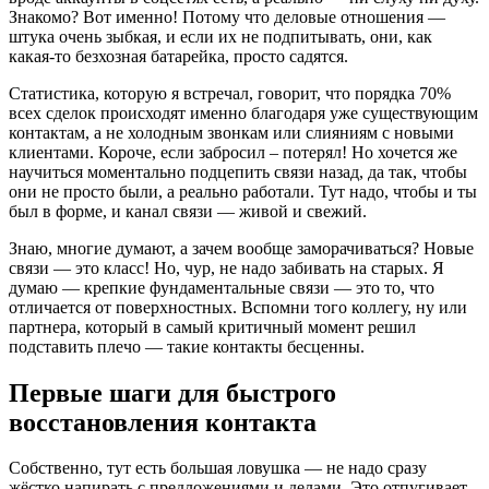
Знакомо? Вот именно! Потому что деловые отношения —
штука очень зыбкая, и если их не подпитывать, они, как
какая-то безхозная батарейка, просто садятся.
Статистика, которую я встречал, говорит, что порядка 70%
всех сделок происходят именно благодаря уже существующим
контактам, а не холодным звонкам или слияниям с новыми
клиентами. Короче, если забросил – потерял! Но хочется же
научиться моментально подцепить связи назад, да так, чтобы
они не просто были, а реально работали. Тут надо, чтобы и ты
был в форме, и канал связи — живой и свежий.
Знаю, многие думают, а зачем вообще заморачиваться? Новые
связи — это класс! Но, чур, не надо забивать на старых. Я
думаю — крепкие фундаментальные связи — это то, что
отличается от поверхностных. Вспомни того коллегу, ну или
партнера, который в самый критичный момент решил
подставить плечо — такие контакты бесценны.
Первые шаги для быстрого
восстановления контакта
Собственно, тут есть большая ловушка — не надо сразу
жёстко напирать с предложениями и делами. Это отпугивает,