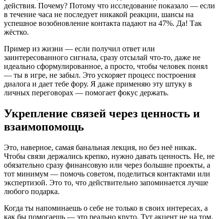
действия. Почему? Потому что исследование показало — если
в течение часа не последует никакой реакции, шансы на
успешное возобновление контакта падают на 47%. Да! Так
жёстко.
Пример из жизни — если получил ответ или
заинтересованного сигнала, сразу отсылай что-то, даже не
идеально сформулированное, а просто, чтобы человек понял
— ты в игре, не забыл. Это ускоряет процесс построения
диалога и дает тебе фору. Я даже применяю эту штуку в
личных переговорах — помогает фокус держать.
Укрепление связей через ценность и
взаимопомощь
Это, наверное, самая банальная лекция, но без неё никак.
Чтобы связи держались крепко, нужно давать ценность. Не, не
обязательно сразу финансовую или через большие проекты, а
тот минимум — помочь советом, поделиться контактами или
экспертизой. Это то, что действительно запоминается лучше
любого подарка.
Когда ты напоминаешь о себе не только в своих интересах, а
как бы помогаешь — это реально круто. Тут акцент не на том,