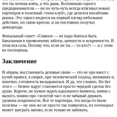
что ты хочешь взять, а что дашь. Вспоминаю одного
предпринимателя — он по чуть-чуть всегда втягивал новых
партнеров в полезный «типа клуб», где делился инсайтами
рынка. Это такого видится на первый взгляд небольшое
действие, но связи крепли, и он постоянно получал
дивиденды.
Финальный совет: «Главное — не надо бояться быть
банальным в проявлениях заботы, ценности и искренности. В
этом вся соль. Потому что, если не ты — то кто?» — и с этим
не поспоришь.
Заключение
В общем, восстановить деловые связи — это не про квест с
кучей правил, а скорее, про человеческий подход, внимание и,
конечно, готовность вкладываться. И да, это сложно. Но без
этого — бизнес вдруг становится просто чередой сделок без
души. Короче, не нужно ждать идеального момента, начни с
малого, помни про «золотой час» и не забывай держать
уровень искренности. Все те партнеры, что когда-то были
полезны — ну они же не просто так появились, их потенциал
может заиграть заново, если только не забивать.