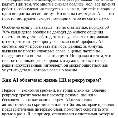
радует. При том, что многие сначала боялись, мол, всё заменят
роботы, собеседования сведутся к вышкам, где тебе холодно и
один вопрос на десять минут. Но нет, на самом деле AI — это
просто инструмент, скорее помощник, чтоб не сойти с ума.
Особенно если учитываешь, что по статистике, порядка 60-
70% кандидатов вообще не доходят до живого общения
просто потому, что работодатель не успевает их нормально
отсмотреть или тупо пропускает классный профиль. AI-
системы могут просеивать эти горы данных за минуты,
выявляя не просто ключевые слова, а целые паттерны
поведения или опыта — и это круто. Но правда и в том, что
не стоит слишком релаксировать и думать, что все теперь
решит искусственный интеллект, он может ошибаться или
упустить детали, которые реально важны.
Как AI облегчает жизнь HR и рекрутерам?
Первое — экономия времени, ну тривиально же. Обычно
рекрутер тратит часы на просмотр резюме, звонки и
бесконечные согласования встреч. AI-штуки типа
автоматических скринингов или чат-ботов, которые проводят
предварительные интервью сами, помогают сократить это
время в разы. Я, например, сталкивался с системами, которые