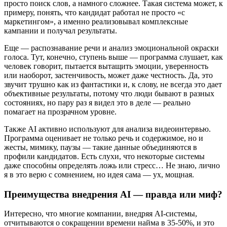
просто поиск слов, а намного сложнее. Такая система может, к
примеру, понять, что кандидат работал не просто «с
маркетингом», а именно реализовывал комплексные
кампании и получал результаты.
Еще — распознавание речи и анализ эмоциональной окраски
голоса. Тут, конечно, ступень выше — программа слушает, как
человек говорит, пытается вытащить эмоции, уверенность
или наоборот, застенчивость, может даже честность. Да, это
звучит трушно как из фантастики и, к слову, не всегда это дает
объективные результаты, потому что люди бывают в разных
состояниях, но пару раз я видел это в деле — реально
помагает на прозрачном уровне.
Также AI активно используют для анализа видеоинтервью.
Программа оценивает не только речь и содержимое, но и
жесты, мимику, паузы — такие данные объединяются в
профили кандидатов. Есть слухи, что некоторые системы
даже способны определять ложь или стресс… Не знаю, лично
я в это верю с сомнением, но идея сама — ух, мощная.
Преимущества внедрения AI — правда или миф?
Интересно, что многие компании, внедряя AI-системы,
отчитываются о сокращении времени найма в 35-50%, и это