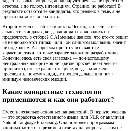
задают базовые вопросы, анализируют речь — не просто по
ответам, а по голосу, интонациям. Странно, но работает! В
результате остаются те кандидаты, кто реально в теме, а не
просто пытается впечатлить.
Второй момент — объективность. Честно, кто сейчас не
слышал о скандалах, когда кандидаты жаловались на
предвзятость в отборе? С AI меньше шансов, что кто-то решит
«я не люблю этот типаж» или «он слишком молчалив, значит
не подходит». Алгоритмы просто учитывают те
характеристики, которые заранее заложили разработчики.
Конечно, здесь есть своя загвоздка — по-настоящему
нейтральных алгоритмов нет (везде просвечивает чей-то
приоритет), но все равно это круче, когда ты можешь
проследить, почему кандидат прошел дальше или нет +
минимум человеческих эмоций.
Какие конкретные технологии
применяются и как они работают?
Ну, есть несколько основных направлений. В первую очередь
— это обработка естественного языка, или NLP, от англичан
Natural Language Processing. Она позволяет программам
«понимать» текст в резюме и ответах на вопросы — там не