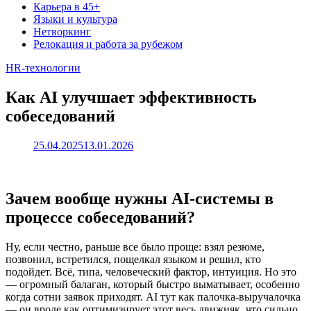
Карьера в 45+
Языки и культура
Нетворкинг
Релокация и работа за рубежом
HR‑технологии
Как AI улучшает эффективность
собеседований
25.04.2025
13.01.2026
Зачем вообще нужны AI-системы в
процессе собеседований?
Ну, если честно, раньше все было проще: взял резюме,
позвонил, встретился, пощелкал языком и решил, кто
подойдет. Всё, типа, человеческий фактор, интуиция. Но это
— огромный балаган, который быстро выматывает, особенно
когда сотни заявок приходят. AI тут как палочка-выручалочка
— он вроде как оптимизирует этот весь движняк, что сильно