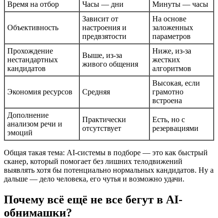
Время на отбор
Часы — дни
Минуты — часы
Зависит от
На основе
Объективность
настроения и
заложенных
предвзятости
параметров
Прохождение
Ниже, из-за
Выше, из-за
нестандартных
жестких
живого общения
кандидатов
алгоритмов
Высокая, если
Экономия ресурсов
Средняя
грамотно
встроена
Дополнение
Практически
Есть, но с
анализом речи и
отсутствует
резервациями
эмоций
Общая такая тема: AI-системы в подборе — это как быстрый
сканер, который помогает без лишних телодвижений
выявлять хотя бы потенциально нормальных кандидатов. Ну а
дальше — дело человека, его чутья и возможно удачи.
Почему всё ещё не все бегут в AI-
обнимашки?