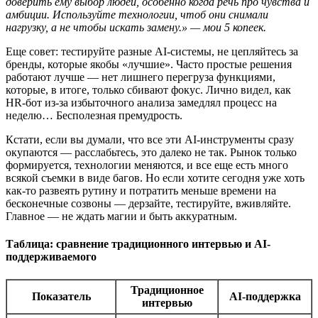
доверить ему выбор людей, особенно когда речь про чувства и
амбиции. Используйте технологии, чтоб они снимали
нагрузку, а не чтобы искать замену.» — мои 5 копеек.
Еще совет: тестируйте разные AI-системы, не цепляйтесь за
бренды, которые якобы «лучшие». Часто простые решения
работают лучше — нет лишнего перегруза функциями,
которые, в итоге, только сбивают фокус. Лично видел, как
HR-бот из-за избыточного анализа замедлял процесс на
неделю… Бесполезная премудрость.
Кстати, если вы думали, что все эти AI-инструменты сразу
окупаются — расслабьтесь, это далеко не так. Рынок только
формируется, технологии меняются, и все еще есть много
всякой съемки в виде багов. Но если хотите сегодня уже хоть
как-то развеять рутину и потратить меньше времени на
бесконечные созвоны — дерзайте, тестируйте, вживляйте.
Главное — не ждать магии и быть аккуратным.
Таблица: сравнение традиционного интервью и AI-
поддерживаемого
Традиционное
Показатель
AI-поддержка
интервью