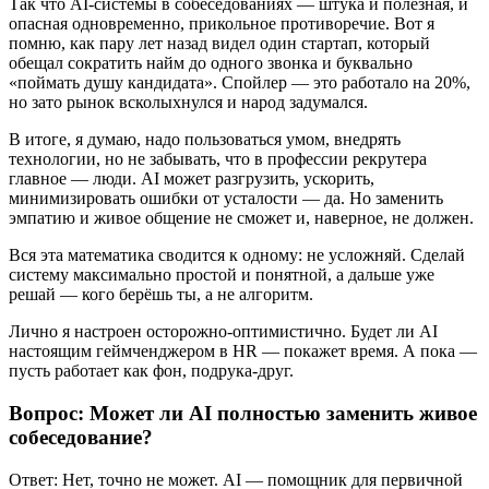
Так что AI-системы в собеседованиях — штука и полезная, и
опасная одновременно, прикольное противоречие. Вот я
помню, как пару лет назад видел один стартап, который
обещал сократить найм до одного звонка и буквально
«поймать душу кандидата». Спойлер — это работало на 20%,
но зато рынок всколыхнулся и народ задумался.
В итоге, я думаю, надо пользоваться умом, внедрять
технологии, но не забывать, что в профессии рекрутера
главное — люди. AI может разгрузить, ускорить,
минимизировать ошибки от усталости — да. Но заменить
эмпатию и живое общение не сможет и, наверное, не должен.
Вся эта математика сводится к одному: не усложняй. Сделай
систему максимально простой и понятной, а дальше уже
решай — кого берёшь ты, а не алгоритм.
Лично я настроен осторожно-оптимистично. Будет ли AI
настоящим геймченджером в HR — покажет время. А пока —
пусть работает как фон, подрука-друг.
Вопрос: Может ли AI полностью заменить живое
собеседование?
Ответ: Нет, точно не может. AI — помощник для первичной