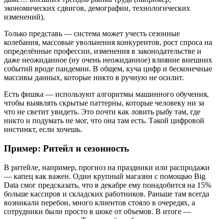
экономических сдвигов, демографии, технологических
изменений).
Только представь — система может учесть сезонные
колебания, массовые увольнения конкурентов, рост спроса на
определённые профессии, изменения в законодательстве и
даже неожиданное (ну очень неожиданное) влияние внешних
событий вроде пандемии. В общем, куча цифр и бесконечные
массивы данных, которые никто в ручную не осилит.
Есть фишка — используют алгоритмы машинного обучения,
чтобы выявлять скрытые паттерны, которые человеку ни за
что не светит увидеть. Это почти как ловить рыбу там, где
никто и подумать не мог, что она там есть. Такой цифровой
инстинкт, если хочешь.
Пример: Ритейл и сезонность
В ритейле, например, прогноз на праздники или распродажи
— капец как важен. Один крупный магазин с помощью Big
Data смог предсказать, что в декабре ему понадобится на 15%
больше кассиров и складских работников. Раньше там всегда
возникали перебои, много клиентов стояло в очередях, а
сотрудники были просто в шоке от объемов. В итоге —