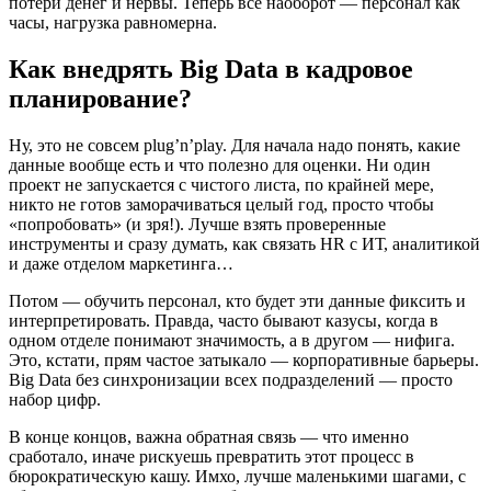
потери денег и нервы. Теперь всё наоборот — персонал как
часы, нагрузка равномерна.
Как внедрять Big Data в кадровое
планирование?
Ну, это не совсем plug’n’play. Для начала надо понять, какие
данные вообще есть и что полезно для оценки. Ни один
проект не запускается с чистого листа, по крайней мере,
никто не готов заморачиваться целый год, просто чтобы
«попробовать» (и зря!). Лучше взять проверенные
инструменты и сразу думать, как связать HR с ИТ, аналитикой
и даже отделом маркетинга…
Потом — обучить персонал, кто будет эти данные фиксить и
интерпретировать. Правда, часто бывают казусы, когда в
одном отделе понимают значимость, а в другом — нифига.
Это, кстати, прям частое затыкало — корпоративные барьеры.
Big Data без синхронизации всех подразделений — просто
набор цифр.
В конце концов, важна обратная связь — что именно
сработало, иначе рискуешь превратить этот процесс в
бюрократическую кашу. Имхо, лучше маленькими шагами, с