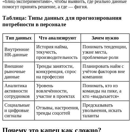
«блиц-экспериментами», чтобы выявить, где реально данные
помогут принять решение, а где — фигня.
Таблица: Типы данных для прогнозирования
потребности в персонале
Тип данных
Что анализируют
Зачем нужно
История найма,
Понимать тенденции,
Внутренние
текучесть,
узкие места,
HR-данные
производительность
проблемные роли
Внешние
Тренды занятости,
Планировать найм с
рыночные
конкуренция, спрос
учётом факторов вне
данные
на профессии
компании
Аналитика
Уровень
Понимать, кто из
активности
вовлечённости,
команды на пике, а
сотрудников
участие в проектах
кто «выдыхается»
Социальные
Предсказывать
Отзывы, настроения,
и цифровые
увольнения, искать
тренды соцсетей
сигналы
таланты
Почему это капец как сложно?