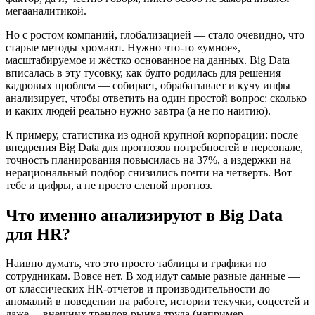
мегааналитикой.
Но с ростом компаний, глобализацией — стало очевидно, что
старые методы хромают. Нужно что-то «умное»,
масштабируемое и жёстко основанное на данных. Big Data
вписалась в эту тусовку, как будто родилась для решения
кадровых проблем — собирает, обрабатывает и кучу инфы
анализирует, чтобы ответить на один простой вопрос: сколько
и каких людей реально нужно завтра (а не по наитию).
К примеру, статистика из одной крупной корпорации: после
внедрения Big Data для прогнозов потребностей в персонале,
точность планирования повысилась на 37%, а издержки на
нерациональный подбор снизились почти на четверть. Вот
тебе и цифры, а не просто слепой прогноз.
Что именно анализируют в Big Data
для HR?
Наивно думать, что это просто таблицы и графики по
сотрудникам. Вовсе нет. В ход идут самые разные данные —
от классических HR-отчетов и производительности до
аномалий в поведении на работе, истории текучки, соцсетей и
даже… внешних трендов рынка труда (например,