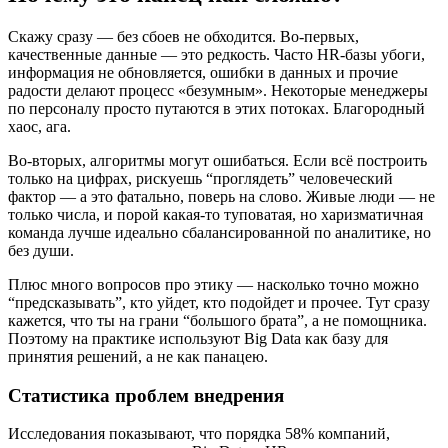
Скажу сразу — без сбоев не обходится. Во-первых,
качественные данные — это редкость. Часто HR-базы убоги,
информация не обновляется, ошибки в данных и прочие
радости делают процесс «безумным». Некоторые менеджеры
по персоналу просто путаются в этих потоках. Благородный
хаос, ага.
Во-вторых, алгоритмы могут ошибаться. Если всё построить
только на цифрах, рискуешь “проглядеть” человеческий
фактор — а это фатально, поверь на слово. Живые люди — не
только числа, и порой какая-то туповатая, но харизматичная
команда лучше идеально сбалансированной по аналитике, но
без души.
Плюс много вопросов про этику — насколько точно можно
“предсказывать”, кто уйдет, кто подойдет и прочее. Тут сразу
кажется, что ты на грани “большого брата”, а не помощника.
Поэтому на практике используют Big Data как базу для
принятия решений, а не как панацею.
Статистика проблем внедрения
Исследования показывают, что порядка 58% компаний,