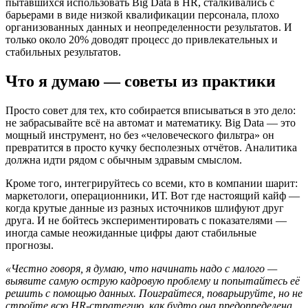
пытавшихся использовать Big Data в HR, сталкивались с
барьерами в виде низкой квалификации персонала, плохо
организованных данных и неопределенности результатов. И
только около 20% доводят процесс до привлекательных и
стабильных результатов.
Что я думаю — советы из практики
Просто совет для тех, кто собирается вписываться в это дело:
не забрасывайте всё на автомат и математику. Big Data — это
мощный инструмент, но без «человеческого фильтра» он
превратится в просто кучку бесполезных отчётов. Аналитика
должна идти рядом с обычным здравым смыслом.
Кроме того, интегрируйтесь со всеми, кто в компании шарит:
маркетологи, операционники, ИТ. Вот где настоящий кайф —
когда крутые данные из разных источников шлифуют друг
друга. И не бойтесь экспериментировать с показателями —
иногда самые неожиданные цифры дают стабильные
прогнозы.
«Честно говоря, я думаю, что начинать надо с малого —
выявите самую острую кадровую проблему и попытайтесь её
решить с помощью данных. Поиграйтеся, поварьируйте, но не
стройте всю HR-стратегию, как будто она предопределена