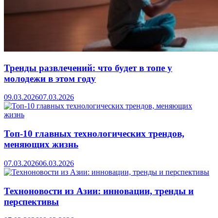
Тренды развлечений: что будет в топе у
молодежи в этом году
09.03.2026
07.03.2026
Топ-10 главных технологических трендов,
меняющих жизнь
07.03.2026
06.03.2026
Техноновости из Азии: инновации, тренды и
перспективы