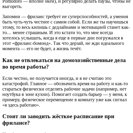
Pomodoro — вполне окей), и регулярно делать паузы, чтобы не
выгореть.
Запомни — фриланс требует не суперспособностей, а умения
быть чуть-чуть честнее с самим собой. Если же ты научишься
этому, то весь кипишь с дедлайнами и мотивацией станет как-
то… менее страшным. И это кстати то, что мне всегда
хотелось услышать, когда я еще в первые дни погружался в
этот «фриланс-бомонд». Так что дерзай, не жди идеального
момента — его не будет, а жизнь течёт.
Как не отвлекаться на домохозяйственные дела
во время работы?
Если честно, не получается иногда, и я не считаю это
катастрофой. Главное — обозначить время на работу и как-то
стараться физически отделять рабочие задачи (например, нет
ноутбука в зоне кухни). Помогает создать барьер — у меня, к
примеру, физическое перемещение в комнату уже как сигнал
«я здесь работаю».
Стоит ли заводить жёсткое расписание при
фрилансе?