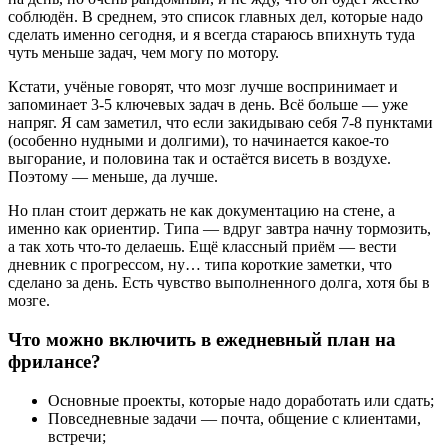
соблюдён. В среднем, это список главных дел, которые надо
сделать именно сегодня, и я всегда стараюсь впихнуть туда
чуть меньше задач, чем могу по мотору.
Кстати, учёные говорят, что мозг лучше воспринимает и
запоминает 3-5 ключевых задач в день. Всё больше — уже
напряг. Я сам заметил, что если закидываю себя 7-8 пунктами
(особенно нудными и долгими), то начинается какое-то
выгорание, и половина так и остаётся висеть в воздухе.
Поэтому — меньше, да лучше.
Но план стоит держать не как документацию на стене, а
именно как ориентир. Типа — вдруг завтра начну тормозить,
а так хоть что-то делаешь. Ещё классный приём — вести
дневник с прогрессом, ну… типа короткие заметки, что
сделано за день. Есть чувство выполненного долга, хотя бы в
мозге.
Что можно включить в ежедневный план на
фрилансе?
Основные проекты, которые надо доработать или сдать;
Повседневные задачи — почта, общение с клиентами,
встречи;