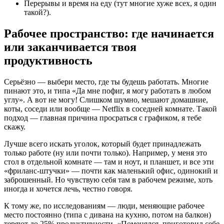
Перерывы и время на еду (тут многие хуже всех, я один
такой?).
Рабочее пространство: где начинается
или заканчивается твоя
продуктивность
Серьёзно — выбери место, где ты будешь работать. Многие
пинают это, и типа «Да мне пофиг, я могу работать в любом
углу». А вот не могу! Слишком шумно, мешают домашние,
коты, соседи или вообще — Netflix в соседней комнате. Такой
подход — главная причина просраться с графиком, я тебе
скажу.
Лучше всего искать уголок, который будет принадлежать
только работе (ну или почти только). Например, у меня это
стол в отдельной комнате — там и ноут, и планшет, и все эти
«фриланс-штучки» — почти как маленький офис, одинокий и
заброшенный. Но чувствую себя там в рабочем режиме, хоть
иногда и хочется лечь, честно говоря.
К тому же, по исследованиям — люди, меняющие рабочее
место постоянно (типа с дивана на кухню, потом на балкон)
теряют до 25% продуктивности. «Поменялся, приготовил себе