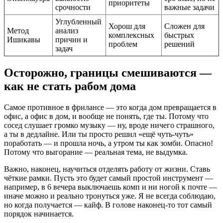
приоритеты
срочности
важные задачи
Углубленный
Хорош для
Сложен для
Метод
анализ
комплексных
быстрых
Ишикавы
причин и
проблем
решений
задач
Осторожно, границы смешиваются —
как не стать рабом дома
Самое противное в фрилансе — это когда дом превращается в
офис, а офис в дом, и вообще не понять, где ты. Потому что
сосед слушает громко музыку — ну, вроде ничего страшного,
а ты в дедлайне. Или ты просто решил «ещё чуть-чуть»
поработать — и прошла ночь, а утром ты как зомби. Опасно!
Потому что выгорание — реальная тема, не выдумка.
Важно, наконец, научиться отделять работу от жизни. Ставь
чёткие рамки. Пусть это будет самый простой инструмент —
например, в 6 вечера выключаешь комп и ни ногой к почте —
иначе можно и реально тронуться уже. Я не всегда соблюдаю,
но когда получается — кайф. В голове наконец-то тот самый
порядок начинается.