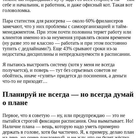
себе и начальник, и работник, и даже офисный кот. Такая вот
головоломка.
Пара статистик для разогрева — около 60% фрилансеров
замечают, что у них проблемы с самоорганизацией и тайм-
менеджментом. При этом почти половина теряет работу или
клиентов именно из-за неумения управлять своим временем
(ну разве это не классно — работать и при этом постоянно
тупить с дедлайнами?). Еще 43% срывают сроки из-за
недостатка дисциплины и непредсказуемости в расписании.
Я пытаюсь выстроить систему (хотя у меня не всегда
получается), и поверь — тут без серьезных советов не
обойтись, иначе «гулять» придется до посинения, а деньги
что-то не приходят…
Планируй не всегда — но всегда думай
о плане
Первое, что я советую — ну, или предупреждаю — это не
пытайся строгой фиксации расписания. Она выматывает. Но!
Наличие плана — вещь, которую надо уметь примерно
держать в голове, хотя бы частично. Я, к примеру, делаю план
на день, но очень рандомный, и не жду, что он будет жёстко