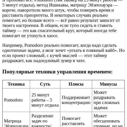
5 минут отдыха), метод Ишикавы, матрицу Эйзенхауэра —
короче, наворотили много штук, чтобы померять время и
расставить приоритеты. В некоторых случаях реально
помогает, но больше всего — всё равно результат зависит от
твоего настроения. В общем, если тупо сидеть и ставить
таймер — это как спасательный круг, который иногда тебе
помогает не утонуть в хаосе.
Например, Pomodoro реально помогает, когда надо сделать
однотипные задачи, а мозг хочет «уехать в пляжный вайб». Но
если проект сложный, с кучей мыслей — этот таймер
раздражает, как надоедливый зумер в чате.
Популярные техники управления временем:
Техника
Суть
Плюсы
Минусы
Может
25 минут
Поддерживает
раздражать
Pomodoro
работы – 5
концентрацию
при сложных
минут отдыха
задачах
Разделение
Может
Помогает
Матрица
задач по
обесценивать
расставлять
Эйзенхауэра
важности/
срочные, но не