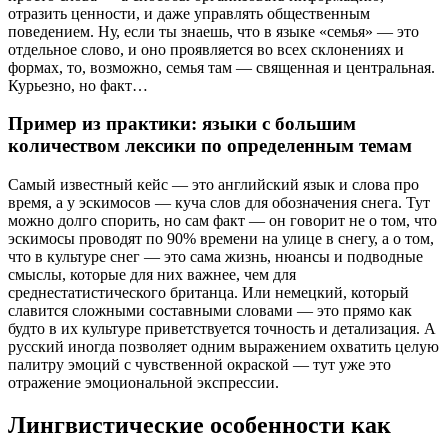
отразить ценности, и даже управлять общественным
поведением. Ну, если ты знаешь, что в языке «семья» — это
отдельное слово, и оно проявляется во всех склонениях и
формах, то, возможно, семья там — священная и центральная.
Курьезно, но факт…
Пример из практики: языки с большим
количеством лексики по определенным темам
Самый известный кейс — это английский язык и слова про
время, а у эскимосов — куча слов для обозначения снега. Тут
можно долго спорить, но сам факт — он говорит не о том, что
эскимосы проводят по 90% времени на улице в снегу, а о том,
что в культуре снег — это сама жизнь, нюансы и подводные
смыслы, которые для них важнее, чем для
среднестатистического британца. Или немецкий, который
славится сложными составными словами — это прямо как
будто в их культуре приветствуется точность и детализация. А
русский иногда позволяет одним выражением охватить целую
палитру эмоций с чувственной окраской — тут уже это
отражение эмоциональной экспрессии.
Лингвистические особенности как