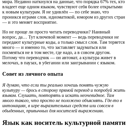
мира. Недавно наткнулся на данные, что порядка 67% тех, кто
владеет еще одним языком, чувствуют себя более открытыми
к новым культурам. Я не удивлён — по себе знаю, что
проникся играми слов, идиоматикой, юмором из других стран
— и это меняет восприятие.
Но не проще ли просто читать переводчики? Наивный
вопрос, да… Тут ключевой момент — ведь переводчики не
передают культурные коды, а только смысл слов. Там теряется
много — и именно то, что заставляет задуматься или
посмеяться не в том месте, где надо, а в совсем другом.
Потому что переводчик — он автомат, а культура живет в
мелочах, в паузах, в убегании или заигрывании с языком.
Совет из личного опыта
Я думаю, что если ты реально хочешь понять чужую
культуру — брось в сторону прямой перевод и попробуй жить
языком. Слушать, повторять и искать неочевидное. Там
много такого, что просто не положено объяснять. Где-то в
интонациях, в игре выразительных средств или совсем в
обыденных, привычных для носителей выражениях.
Язык как носитель культурной памяти