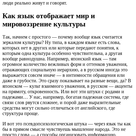
люди реально живут и говорят.
Как язык отображает мир и
мировоззрение культуры
Так, начнем с простого — почему вообще язык считается
зеркалом культуры? Ну типа, в каждом языке есть слова,
которых нет в других или которые передают понятия, к
которым одна культура особенно чувствительна, а другая
вообще равнодушна. Например, японский язык — там
огромное количество вежливых форм и оттенков уважения,
отражающих социальную иерархию, а в русском иногда это
выражается совсем иначе — в интимности обращения или
даже в грубости. Это сразу показывает на разные вещи, да? В
японском — культ взаимного уважения, в русском — акценты
на прямоту, откровенность. Или вот эти штуки с родами и
падежами… У нас, например, богатая падежная система, где
связи слов рвутся сложнее, и порой даже выразительные
средства могут сильно отличаться от английского, где
структура проще.
И вот это псевдопсихологическая штука — через язык ты как
бы в прямом смысле чувствуешь мышление народа. Это не
просто слова — а способы организовать информацию,