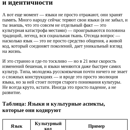
и идентичности
А вот еще момент — языки не просто отражают, они хранят
память. Много народу сейчас теряют свои языки (я не забыл, и
ты знаешь, что это совсем не отдельный факт — это
культурная катастрофа местами) — проигрываются половина
традиций, легенд, вся социальная ткань. Отсюда вопрос —
насколько язык — это не просто средство общения, а живой
код, который соединяет поколений, дает уникальный взгляд
на жизнь.
И это странно и где-то тоскливо — но в 21 веке скорость
изменений бешеная, и языки меняются даже быстрее самих
культур. Типа, молодежь русскоязычная почти ничего не знает
о сложных конструкциях — и вроде это просто эволюция
языка, но за ней стоит потеря старого понимания культуры.
Не всегда круто, кстати. Иногда это просто падение, а не
развитие.
Таблица: Языки и культурные аспекты,
которые они кодируют
Культурный
Язык
Пример
код