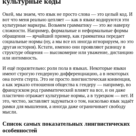
культурные коды
Окей, мы знаем, что язык не просто слова — это целый код. И
вот что меня реально цепляет — как в языке кодируются эти
культурные маркеры. Возьмем грамматику — это же наверху
сложности. Например, формальные и неформальные формы
обращения — ярчайший пример, как грамматика передает
социальные нормы (ну, а мы все их иногда игнорируем, но это
другая история). Кстати, именно они проявляют разницу в
структуре общения — высокомерие или уважение, дистанцию
или интимность.
И ещё поразительно: роли пола в языках. Некоторые языки
имеют строгую гендерную дифференциацию, а в некоторых
она почти стерта. Это не просто лингвистическая конвенция,
а как зеркало отношения общества к гендеру — например, во
французском род грамматический влияет на все, и он даже
пластично отражает культурные нормы, а в турецком — нет. И
это, честно, заставляет задуматься о том, насколько язык задаёт
рамки для мышления, а иногда даже ограничивает свободу
мысли.
Список самых показательных лингвистических
особенностей